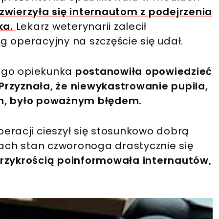
zwierzyła się internautom z podejrzenia
ka.
Lekarz weterynarii zalecił
Post udostępniony przez Agnieszka Woźniak-Starak (@aga_wozniak_starak)
g operacyjny na szczęście się udał.
jego opiekunka
postanowiła opowiedzieć
. Przyznała, że niewykastrowanie pupila,
em, było poważnym błędem.
operacji cieszył się stosunkowo dobrą
iach stan czworonoga drastycznie się
rzykrością poinformowała internautów,