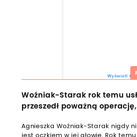
Wyświetl ten
Woźniak-Starak rok temu usł
przeszedł poważną operację, t
Agnieszka Woźniak-Starak nigdy nie
jest oczkiem w jej głowie. Rok te