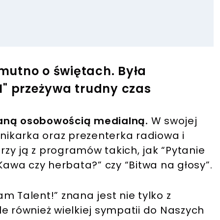
mutno o świętach. Była
N" przeżywa trudny czas
naną osobowością medialną.
W swojej
nnikarka oraz prezenterka radiowa i
arzy ją z programów takich, jak “Pytanie
“Kawa czy herbata?” czy “Bitwa na głosy”.
m Talent!” znana jest nie tylko z
e również wielkiej sympatii do Naszych