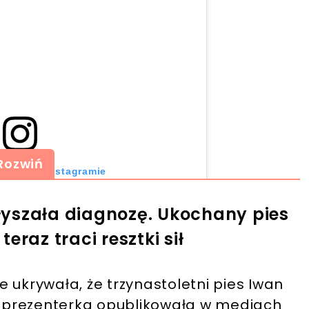
Rozwiń
 post na Instagramie
yszała diagnozę. Ukochany pies
eraz traci resztki sił
 ukrywała, że trzynastoletni pies Iwan
mu prezenterka opublikowała w mediach