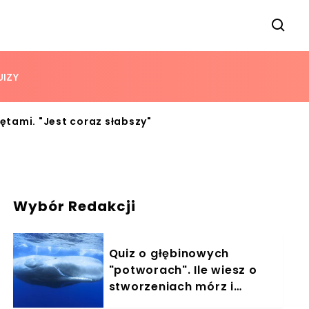
UIZY
ętami. "Jest coraz słabszy"
Wybór Redakcji
Quiz o głębinowych
"potworach". Ile wiesz o
stworzeniach mórz i
oceanów?