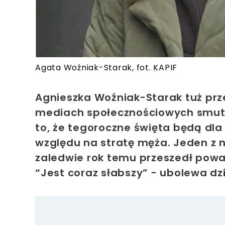
Agata Woźniak-Starak, fot. KAPIF
Agnieszka Woźniak-Starak tuż pr
mediach społecznościowych smut
to, że tegoroczne święta będą dla 
względu na stratę męża. Jeden z n
zaledwie rok temu przeszedł pow
“Jest coraz słabszy” - ubolewa dz