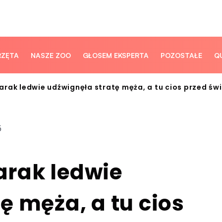
RZĘTA
NASZE ZOO
GŁOSEM EKSPERTA
POZOSTAŁE
Q
rak ledwie udźwignęła stratę męża, a tu cios przed świ
5
rak ledwie
ę męża, a tu cios