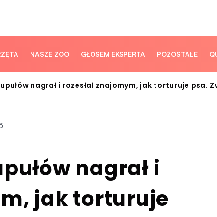
RZĘTA
NASZE ZOO
GŁOSEM EKSPERTA
POZOSTAŁE
Q
upułów nagrał i rozesłał znajomym, jak torturuje psa. Z
6
upułów nagrał i
m, jak torturuje