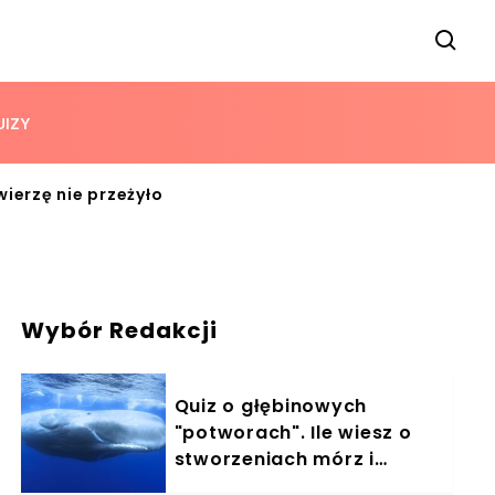
UIZY
wierzę nie przeżyło
Wybór Redakcji
Quiz o głębinowych
"potworach". Ile wiesz o
stworzeniach mórz i
oceanów?