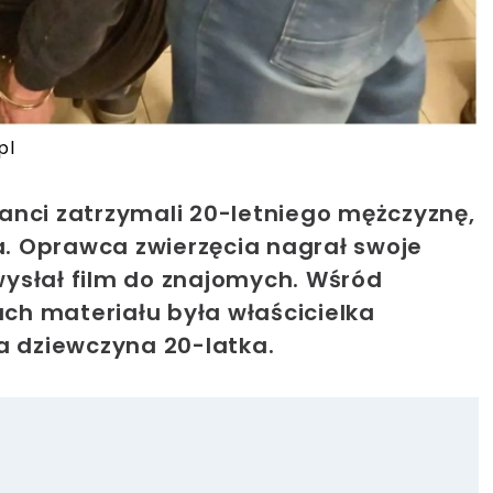
pl
anci zatrzymali 20-letniego mężczyznę,
sa. Oprawca zwierzęcia nagrał swoje
ysłał film do znajomych. Wśród
h materiału była właścicielka
 dziewczyna 20-latka.