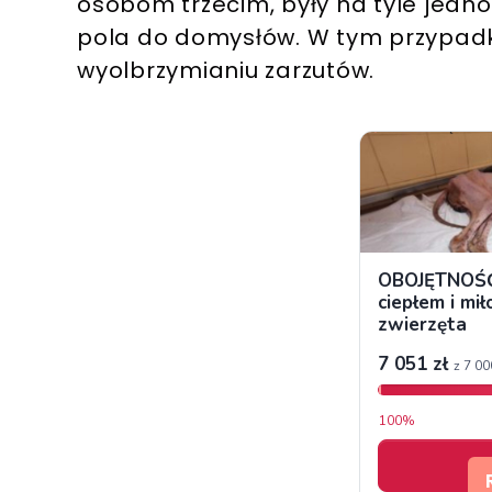
osobom trzecim, były na tyle jedn
pola do domysłów. W tym przypadk
wyolbrzymianiu zarzutów.