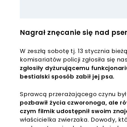
Nagrał znęcanie się nad pse
W zeszłą sobotę tj. 13 stycznia bi
komisariatów policji zgłosiła się n
zgłosiły dyżurującemu funkcjonari
bestialski sposób zabił jej psa.
Sprawcą przerażającego czynu był 
pozbawił życia czworonoga, ale ró
czym filmik udostępnił swoim zn
właścicielka zwierzaka. Dowody, kt