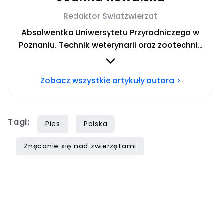
Redaktor Swiatzwierzat
Absolwentka Uniwersytetu Przyrodniczego w
Poznaniu. Technik weterynarii oraz zootechnik
ze specjalizacją żywienia zwierząt
gospodarskich. Prywatnie fanka ryb,
Zobacz wszystkie artykuły autora >
aranżowania akwariów i nurkowania. Chcesz
się ze mną skontaktować? Napisz do mnie na
mail:
joanna.kowalska@iberion.pl
Tagi:
Pies
Polska
Znęcanie się nad zwierzętami