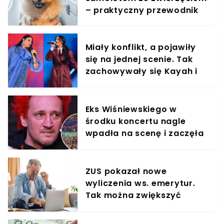
– praktyczny przewodnik
Miały konflikt, a pojawiły
się na jednej scenie. Tak
zachowywały się Kayah i
Viki Gabor
Eks Wiśniewskiego w
środku koncertu nagle
wpadła na scenę i zaczęła
krzyczeć. Publika zamarła
ZUS pokazał nowe
wyliczenia ws. emerytur.
Tak można zwiększyć
świadczenie o 80%