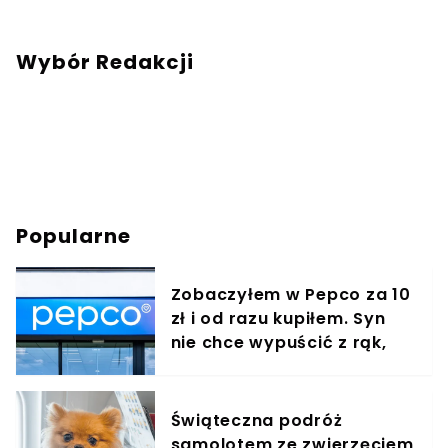
mail:
redakcja@swiatzwierzat.pl
Wybór Redakcji
Popularne
Zobaczyłem w Pepco za 10
zł i od razu kupiłem. Syn
nie chce wypuścić z rąk,
jest zachwycony
Świąteczna podróż
samolotem ze zwierzęciem