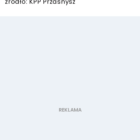
źródło: KPP Przasnysz