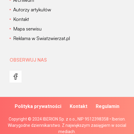
Autorzy artykułów
Kontakt
Mapa serwisu
Reklama w Swiatzwierzat.pl
OBSERWUJ NAS
Polityka prywatności
Kontakt
Regulamin
Copyright © 2024 IBERION Sp. z o.o., NIP 9512398358 • Iberion.
Wiarygodne dziennikarstwo. Z największym zasięgiem w social
mediach.