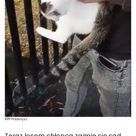
KPP Przasnysz
Teraz losem chłopca zajmie się sąd