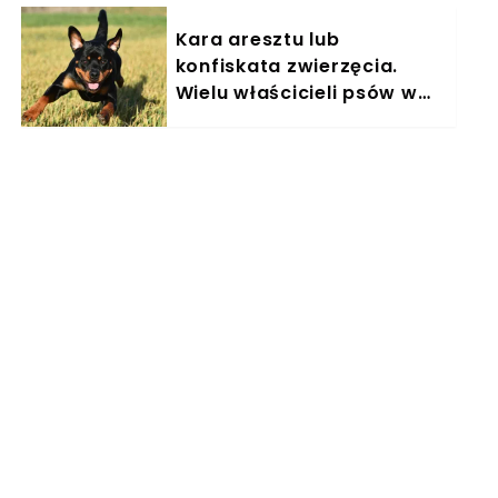
Kara aresztu lub
konfiskata zwierzęcia.
Wielu właścicieli psów w
Polsce nieświadomie łamie
prawo