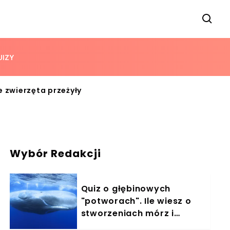
UIZY
e zwierzęta przeżyły
Wybór Redakcji
Quiz o głębinowych
"potworach". Ile wiesz o
stworzeniach mórz i
oceanów?