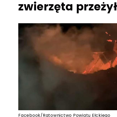
zwierzęta przeży
Facebook/Ratownictwo Powiatu Ełckiego