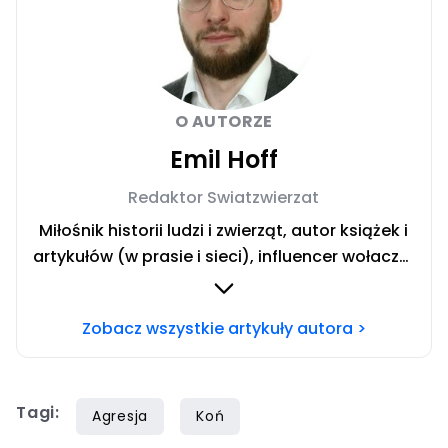
O AUTORZE
Emil Hoff
Redaktor Swiatzwierzat
Miłośnik historii ludzi i zwierząt, autor książek i
artykułów (w prasie i sieci), influencer wołacza.
Redaktor swiatzwierzat.pl. Team koty. Chcesz
się ze mną skontaktować? Napisz adresowaną
Zobacz wszystkie artykuły autora >
do mnie wiadomość na mail:
redakcja@swiatzwierzat.pl
Tagi:
Agresja
Koń