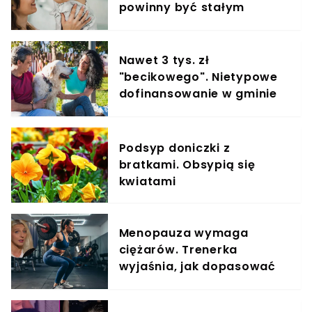
powinny być stałym
elementem diety roczniaka
Nawet 3 tys. zł
"becikowego". Nietypowe
dofinansowanie w gminie
Sońsk
Podsyp doniczki z
bratkami. Obsypią się
kwiatami
Menopauza wymaga
ciężarów. Trenerka
wyjaśnia, jak dopasować
trening do kobiecego
organizmu