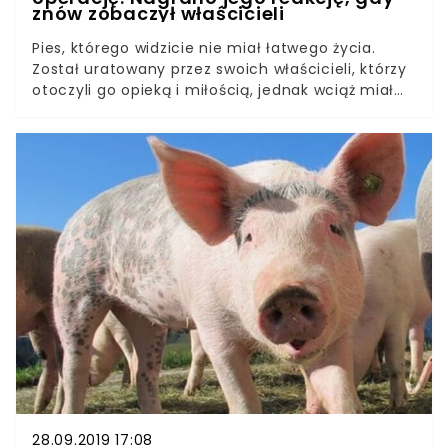
znów zobaczył właścicieli
Pies, którego widzicie nie miał łatwego życia.
Został uratowany przez swoich właścicieli, którzy
otoczyli go opieką i miłością, jednak wciąż miał
wiele problemów ze zdrowiem. Przez to biedny
zwierzak stracił wzrok. Właściciele zadbali jednak,
by zwierzak mógł znów widzieć. Udało im się
zabrać go do weterynarza, który przywrócił mu
wzrok! Nie to jest jednak najlepsze. Tylko
spójrzcie, jak piesek cieszy się, że może znów
widzieć swoich ukochanych ludzi.
28.09.2019 17:08