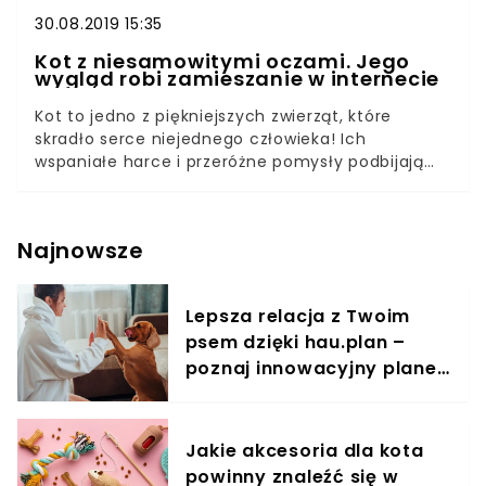
30.08.2019 15:35
Kot z niesamowitymi oczami. Jego
wygląd robi zamieszanie w internecie
Kot to jedno z piękniejszych zwierząt, które
skradło serce niejednego człowieka! Ich
wspaniałe harce i przeróżne pomysły podbijają
świat internetu. Nie ma ludzi, którzy nie
zakochaliby się w filmach ze słodkimi kociakami,
a ten kot jest naprawdę wyjątkowy! Ten kot jest
Najnowsze
naprawdę niezwykły. Jego uroda wyróżnia go z
tłumu. Wszystko przez oczy o lazurowym kolorze,
które hipnotyzują każdego, kto tylko w nie spojrzy!
Lepsza relacja z Twoim
Rudy kolor sierści kota o imieniu Buggy tylko
psem dzięki hau.plan –
uwydatnia niezwykłą barwę oczu.
poznaj innowacyjny planer
treningowy
Jakie akcesoria dla kota
powinny znaleźć się w