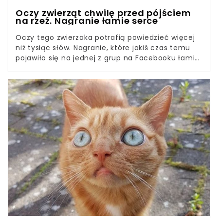
Oczy zwierząt chwilę przed pójściem
na rzeź. Nagranie łamie serce
Oczy tego zwierzaka potrafią powiedzieć więcej
niż tysiąc słów. Nagranie, które jakiś czas temu
pojawiło się na jednej z grup na Facebooku łamie
serce. To przerażające co musiał czuć ten biedny
zwierzak w tej chwili. Tego zdecydowanie nie
powinniście przegapić. Zastanawiałyście się
kiedyś, jak wygląda zwierzak, który ma
świadomość, że za chwilę skazany zostanie na
pewną śmierć? Koło tego widoku nie da się
przejść obojętnie. Gwarantujemy, że obraz ten
pozostanie w waszej pamięci na długo, a
przemyślenia i refleksje będą czymś zupełnie
zrozumiałym.