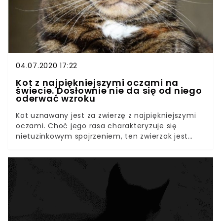
04.07.2020 17:22
Kot z najpiękniejszymi oczami na
świecie. Dosłownie nie da się od niego
oderwać wzroku
Kot uznawany jest za zwierzę z najpiękniejszymi
oczami. Choć jego rasa charakteryzuje się
nietuzinkowym spojrzeniem, ten zwierzak jest
naprawdę wyjątkowo piękny. Nie uwierzycie, ile
ludzi obserwuje go na Instagramie. Kot z
niezwykłymi oczami podbija serca wszystkich
internautów. Wiadomo, że każdy właściciel
zwierzątka, twierdzi, iż to właśnie jego pupil jest
najpiękniejszy i najcudowniejszy. Nie ma co się
dziwić, miłość do czworonoga jest bowiem czymś
wspaniałym. Właściciele kota z wyjątkowymi