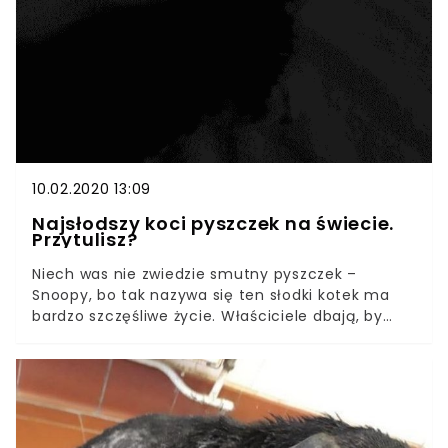
oczami mają jednak w swoim domu prawdziwą
gwiazdę, od której nie da się oderwać wzroku.
10.02.2020 13:09
Najsłodszy koci pyszczek na świecie.
Przytulisz?
Niech was nie zwiedzie smutny pyszczek –
Snoopy, bo tak nazywa się ten słodki kotek ma
bardzo szczęśliwe życie. Właściciele dbają, by
niczego mu nie zabrakło, a cały świat zakochał
się w tym maluchu! Ciężko się dziwić – wyjątkowa
uroda sprawia, że nie da się oderwać wzroku od
tego uroczego pyszczka. Snoopy jest
przedstawicielem kotów egzotycznych
krótkowłosych i prawdziwą pięknością. Kto