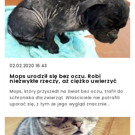
pogłaskałby taką uroczą futrzaną kulkę?Kotek o
ogromnych smutnych oczach jest prawdziwą
pięknością. Ciężko oderwać wzrok od tego
uroczego malucha! Jego wyjątkowa uroda
zapewniła mu międzynarodową sławę. Przytulisz
tego smutasa?
02.02.2020 16:43
Mops urodził się bez oczu. Robi
niezwykłe rzeczy, aż ciężko uwierzyć
Mops, który przyszedł na świat bez oczu, trafił do
schroniska dla zwierząt. Właściciele nie potrafili
uporać się, z tym że jego wygląd znacznie
odbiega od czworonogów, które widują na co
dzień. W związku z tym postanowili się go pozbyć.
Teraz zwierzak robi naprawdę niezwykłe rzeczy.
Jest prawdziwym bohaterem! Kiedy tylko