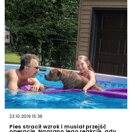
futrzakowi. Widok nieszczęśliwych oczu chwyta
za serce nawet najbardziej odpornych
internautów. Przyjęło się, że oczy są zwierciadłem
duszy, które mówią całą prawdę o człowieku.
Teoretycznie to prawda stara jak świat, która nie
powinna podlegać żadnej dyskusji. Pewien kociak,
który w sieci zyskał imponującą rzeszę odbiorców,
jest jednak dowodem, że smutne oczka, wcale
nie muszą być ściśle związane z trudnościami
losu czy przykrymi doświadczeniami z przeszłości.
Pomimo tego, że kotka wiedzie szczęśliwe życie u
boku ukochanych właścicieli, jej wzrok rozrywa
serce na milion kawałków.
23.10.2019 15:36
Pies stracił wzrok i musiał przejść
operację. Nagrano jego reakcję, gdy