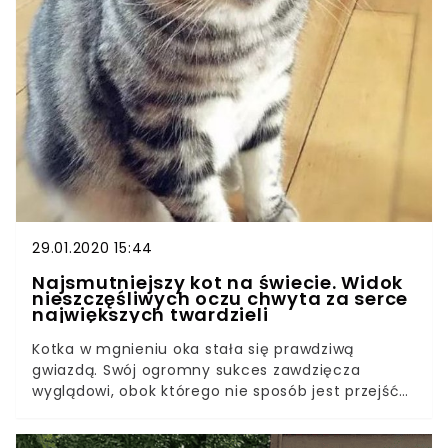
czworonóg trafił do schroniska dla zwierząt,
właściciele przytułku przekonani byli, że nigdy nie
uda mu się znaleźć kochającej rodziny. Z
doświadczenia wiedzieli, że niecodzienny wygląd,
nawet w przypadku zwierzaków, nie jest zbyt
pożądaną cechą. Życie bywa jednak naprawdę
istotne, a niekiedy w jednej chwili może stać się
coś, czego nigdy byśmy się nie spodziewali.
29.01.2020 15:44
Najsmutniejszy kot na świecie. Widok
nieszczęśliwych oczu chwyta za serce
największych twardzieli
Kotka w mgnieniu oka stała się prawdziwą
gwiazdą. Swój ogromny sukces zawdzięcza
wyglądowi, obok którego nie sposób jest przejść
obojętnie. Zaszczytne miano najsmutniejszego
kota na świecie nie przysługuje przecież każdemu