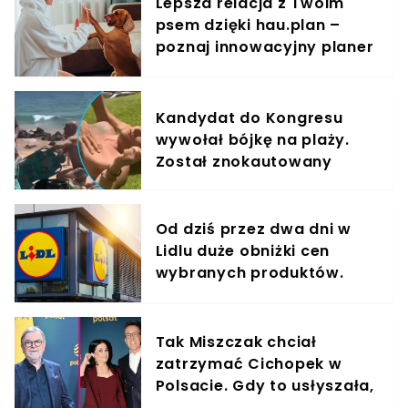
Lepsza relacja z Twoim
psem dzięki hau.plan –
poznaj innowacyjny planer
treningowy
Kandydat do Kongresu
wywołał bójkę na plaży.
Został znokautowany
Od dziś przez dwa dni w
Lidlu duże obniżki cen
wybranych produktów.
Taniej nawet o 60%
Tak Miszczak chciał
zatrzymać Cichopek w
Polsacie. Gdy to usłyszała,
odmówiła