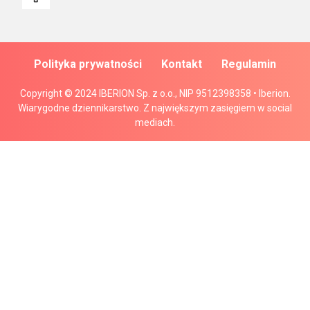
Polityka prywatności
Kontakt
Regulamin
Copyright © 2024 IBERION Sp. z o.o., NIP 9512398358 • Iberion.
Wiarygodne dziennikarstwo. Z największym zasięgiem w social
mediach.