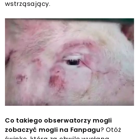
wstrząsający.
Co takiego obserwatorzy mogli
zobaczyć mogli na Fanpagu
? Otóż
świnkę, która za chwilę wysłana