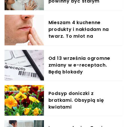
powinny być stałym
elementem diety roczniaka
Mieszam 4 kuchenne
produkty i nakładam na
twarz. To młot na
zmarszczki
Od 13 września ogromne
zmiany w e-receptach.
Będą blokady
Podsyp doniczki z
bratkami. Obsypią się
kwiatami