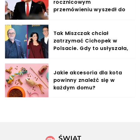
rocznicowym
przemówieniu wyszedł do
zgromadzonych przed
Pałacem Prezydenckim
Tak Miszczak chciał
zatrzymać Cichopek w
Polsacie. Gdy to usłyszała,
odmówiła
Jakie akcesoria dla kota
powinny znaleźć się w
każdym domu?