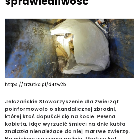
sprawiedliwość
https://zrzutka.pl/d4tw2b
Jelczańskie Stowarzyszenie dla Zwierząt
poinformowało o skandalicznej zbrodni,
której ktoś dopuścił się na kocie.
Pewna
kobieta, idąc wyrzucić śmieci na dnie kubła
znalazła nienależące do niej martwe zwierzę.
Na miejsce wezwano policję.
Martwy kot