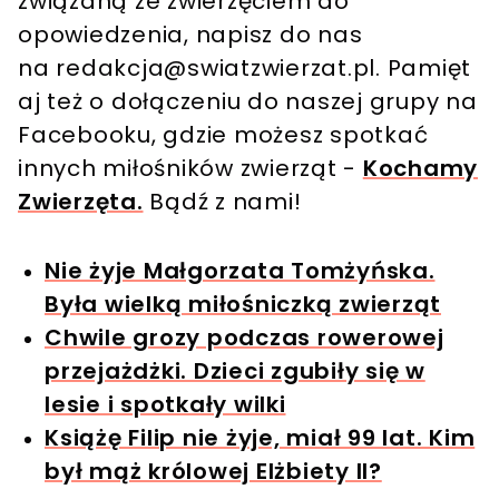
związaną ze zwierzęciem do
opowiedzenia, napisz do nas
na
redakcja@swiatzwierzat.pl
. Pamięt
aj też o dołączeniu do naszej grupy na
Facebooku, gdzie możesz spotkać
innych miłośników zwierząt -
Kochamy
Zwierzęta.
Bądź z nami!
Nie żyje Małgorzata Tomżyńska.
Była wielką miłośniczką zwierząt
Chwile grozy podczas rowerowej
przejażdżki. Dzieci zgubiły się w
lesie i spotkały wilki
Książę Filip nie żyje, miał 99 lat. Kim
był mąż królowej Elżbiety II?