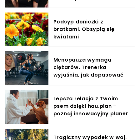
Podsyp doniczki z
bratkami. Obsypią się
kwiatami
Menopauza wymaga
ciężarów. Trenerka
wyjaśnia, jak dopasować
trening do kobiecego
organizmu
Lepsza relacja z Twoim
psem dzięki hau.plan –
poznaj innowacyjny planer
treningowy
Tragiczny wypadek w woj.