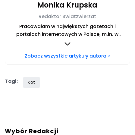
Monika Krupska
Redaktor Swiatzwierzat
Pracowałam w największych gazetach i
portalach internetowych w Polsce, m.in. w
dzienniku Super Express czy w portalach:
tvn24.pl, kobieta.wp.pl, viva.pl czy w party.pl.
Zobacz wszystkie artykuły autora >
Obecnie współtworzę portal swiatzwierzat.pl.
Chcesz się ze mną skontaktować? Napisz
adresowaną do mnie wiadomość na mail:
Tagi:
monika.krupska@swiatzwierzat.pl
Kot
Wybór Redakcji