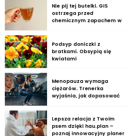
Nie pij tej butelki. GIS
ostrzega przed
chemicznym zapachem w
znanym napoju
Podsyp doniczki z
bratkami. Obsypią się
kwiatami
Menopauza wymaga
ciężarów. Trenerka
wyjaśnia, jak dopasować
trening do kobiecego
organizmu
Lepsza relacja z Twoim
psem dzięki hau.plan –
poznaj innowacyjny planer