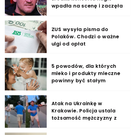
wpadła na scenę i zaczęła
krzyczeć. Publika zamarła
ZUS wysyła pisma do
Polaków. Chodzi o ważne
ulgi od opłat
5 powodów, dla których
mleko i produkty mleczne
powinny być stałym
elementem diety roczniaka
Atak na Ukrainkę w
Krakowie. Policja ustala
tożsamość mężczyzny z
nagrania