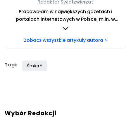
Redaktor Swiatzwierzat
Pracowałam w największych gazetach i
portalach internetowych w Polsce, m.in. w
dzienniku Super Express czy w portalach:
tvn24.pl, kobieta.wp.pl, viva.pl czy w party.pl.
Zobacz wszystkie artykuły autora >
Obecnie współtworzę portal swiatzwierzat.pl.
Chcesz się ze mną skontaktować? Napisz
adresowaną do mnie wiadomość na mail:
Tagi:
monika.krupska@swiatzwierzat.pl
Śmierć
Wybór Redakcji