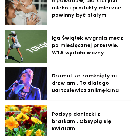
5 powodów, dla których
mleko i produkty mleczne
powinny być stałym
elementem diety roczniaka
Iga Świątek wygrała mecz
po miesięcznej przerwie.
WTA wydała ważny
komunikat, jest
potwierdzenie
Dramat za zamkniętymi
drzwiami. To dlatego
Bartosiewicz zniknęła na
22 lata
Podsyp doniczki z
bratkami. Obsypią się
kwiatami