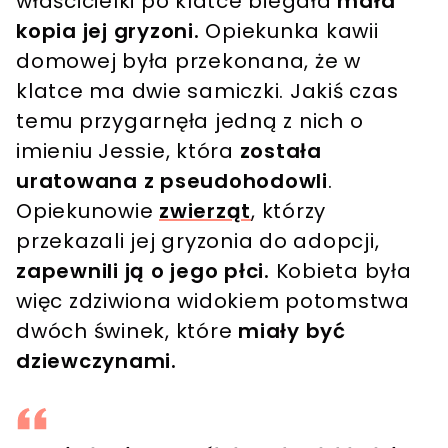
właścicielki po klatce biegała
mała
kopia jej gryzoni.
Opiekunka kawii
domowej była przekonana, że w
klatce ma dwie samiczki. Jakiś czas
temu przygarnęła jedną z nich o
imieniu Jessie, która
została
uratowana z pseudohodowli
.
Opiekunowie
zwierząt
, którzy
przekazali jej gryzonia do adopcji,
zapewnili ją o jego płci.
Kobieta była
więc zdziwiona widokiem potomstwa
dwóch świnek, które
miały być
dziewczynami.