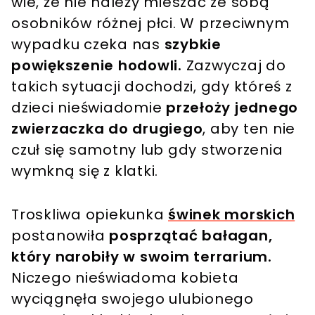
wie, że nie należy mieszać ze sobą
osobników różnej płci. W przeciwnym
wypadku czeka nas
szybkie
powiększenie hodowli.
Zazwyczaj do
takich sytuacji dochodzi, gdy któreś z
dzieci nieświadomie
przełoży jednego
zwierzaczka do drugiego
, aby ten nie
czuł się samotny lub gdy stworzenia
wymkną się z klatki.
Troskliwa opiekunka
świnek morskich
postanowiła
posprzątać bałagan,
który narobiły w swoim terrarium.
Niczego nieświadoma kobieta
wyciągnęła swojego ulubionego