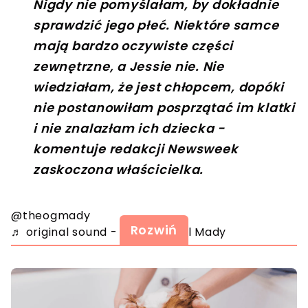
Nigdy nie pomyślałam, by dokładnie
sprawdzić jego płeć. Niektóre samce
mają bardzo oczywiste części
zewnętrzne, a Jessie nie. Nie
wiedziałam, że jest chłopcem, dopóki
nie postanowiłam posprzątać im klatki
i nie znalazłam ich dziecka -
komentuje redakcji Newsweek
zaskoczona właścicielka.
@theogmady
Rozwiń
♬ original sound - The Original Mady