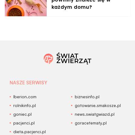
każdym domu?
NASZE SERWISY
Iberion.com
biznesinfo.pl
rolnikinfo.pl
gotowanie.smakosze.pl
goniec.pl
news.swiatgwiazd.pl
pacjenci.pl
goracetematy.pl
dieta.pacjenci.pl