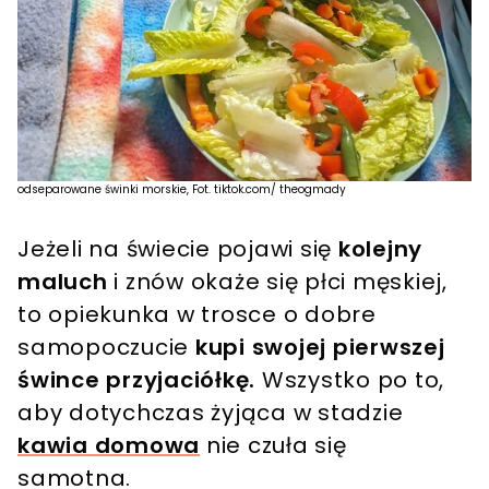
odseparowane świnki morskie, Fot. tiktok.com/ theogmady
Jeżeli na świecie pojawi się
kolejny
maluch
i znów okaże się płci męskiej,
to opiekunka w trosce o dobre
samopoczucie
kupi swojej pierwszej
śwince przyjaciółkę.
Wszystko po to,
aby dotychczas żyjąca w stadzie
kawia domowa
nie czuła się
samotna.