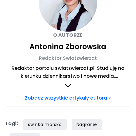
O AUTORZE
Antonina Zborowska
Redaktor Swiatzwierzat
Redaktor portalu swiatzwierzat.pl. Studiuję na
kierunku dziennikarstwo i nowe media.
Interesują mnie sprawy społeczne i wydarzenia
kulturalne. Jestem wielką miłośniczką zwierząt
Zobacz wszystkie artykuły autora >
stale szkolącą się w tematyce zachowania
psów. Prywatnie właścicielka dwóch
czworonogów — cudownego psa o imieniu
Tagi:
Lukier i kota bez ogona zwanego Ryszardem.
świnka morska
Nagranie
Wolne chwile spędzam jeżdżąc motocyklem i