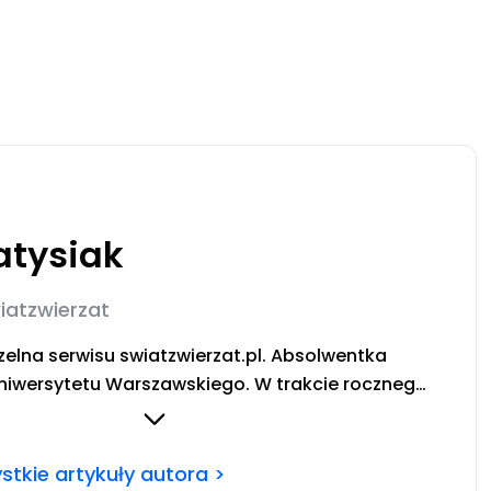
tysiak
iatzwierzat
elna serwisu swiatzwierzat.pl. Absolwentka
niwersytetu Warszawskiego. W trakcie rocznego
endialnego prowadziła badania nad relacją
oraz roli domowych pupili w japońskiej kulturze.
atnym niestrudzona podróżniczka poszukująca
tkie artykuły autora >