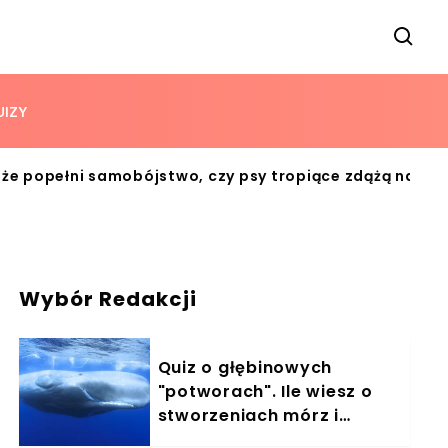
UIZY
że popełni samobójstwo, czy psy tropiące zdążą na cz
Wybór Redakcji
Quiz o głębinowych
"potworach". Ile wiesz o
stworzeniach mórz i
oceanów?