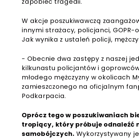
zapobiec tragedii.
W akcje poszukiwawczą zaangażowa
innymi strażacy, policjanci, GOPR-
Jak wynika z ustaleń policji, mężcz
- Obecnie dwa zastępy z naszej je
kilkunastu policjantów i goprowców
młodego mężczyzny w okolicach My
zamieszczonego na oficjalnym fanp
Podkarpacia.
Oprócz tego w poszukiwaniach bie
tropiący, który próbuje odnaleźć
samobójczych.
Wykorzystywany jes