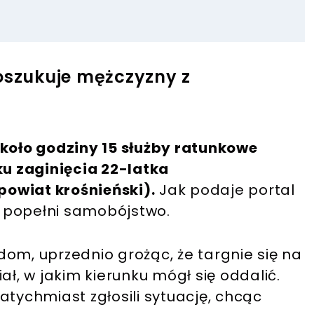
poszukuje mężczyzny z
około godziny 15 służby ratunkowe
u zaginięcia 22-latka
owiat krośnieński).
Jak podaje portal
że popełni samobójstwo.
om, uprzednio grożąc, że targnie się na
ział, w jakim kierunku mógł się oddalić.
atychmiast zgłosili sytuację, chcąc