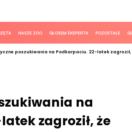
RZĘTA
NASZE ZOO
GŁOSEM EKSPERTA
POZOSTAŁE
Q
czne poszukiwania na Podkarpaciu. 22-latek zagroził, 
szukiwania na
atek zagroził, że