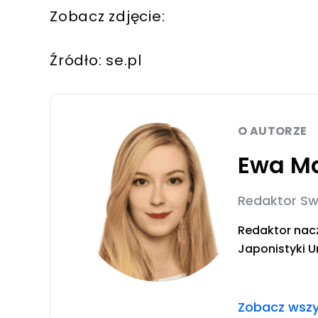
Zobacz zdjęcie:
Źródło: se.pl
O AUTORZE
Ewa Ma
Redaktor Sw
Redaktor nacz
Japonistyki U
wyjazdu styp
człowiek-pies 
W życiu pryw
Zobacz wszys