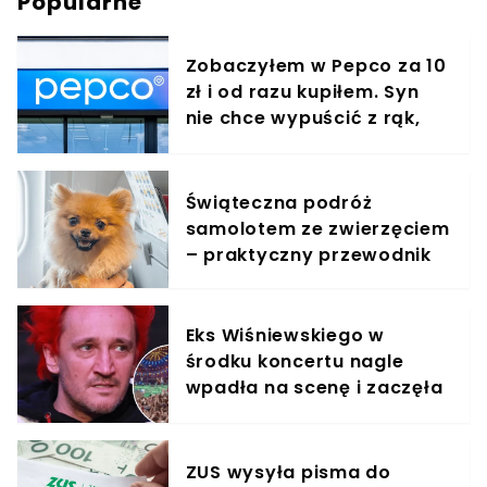
Popularne
Zobaczyłem w Pepco za 10
zł i od razu kupiłem. Syn
nie chce wypuścić z rąk,
jest zachwycony
Świąteczna podróż
samolotem ze zwierzęciem
– praktyczny przewodnik
Eks Wiśniewskiego w
środku koncertu nagle
wpadła na scenę i zaczęła
krzyczeć. Publika zamarła
ZUS wysyła pisma do