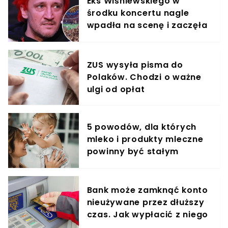
Eks Wiśniewskiego w
środku koncertu nagle
wpadła na scenę i zaczęła
krzyczeć. Publika zamarła
ZUS wysyła pisma do
Polaków. Chodzi o ważne
ulgi od opłat
5 powodów, dla których
mleko i produkty mleczne
powinny być stałym
elementem diety roczniaka
Bank może zamknąć konto
nieużywane przez dłuższy
czas. Jak wypłacić z niego
pieniądze?