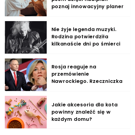
poznaj innowacyjny planer
treningowy
Nie żyje legenda muzyki.
Rodzina potwierdziła
kilkanaście dni po śmierci
artysty
Rosja reaguje na
przemówienie
Nawrockiego. Rzeczniczka
MSZ ostro skrytykowała
prezydenta
Jakie akcesoria dla kota
powinny znaleźć się w
każdym domu?