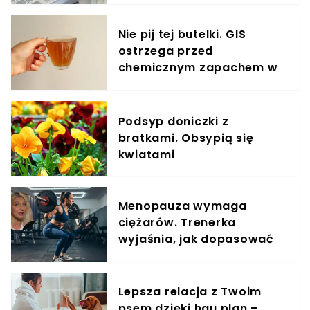
Nie pij tej butelki. GIS
ostrzega przed
chemicznym zapachem w
znanym napoju
Podsyp doniczki z
bratkami. Obsypią się
kwiatami
Menopauza wymaga
ciężarów. Trenerka
wyjaśnia, jak dopasować
trening do kobiecego
organizmu
Lepsza relacja z Twoim
psem dzięki hau.plan –