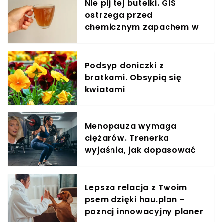
Nie pij tej butelki. GIS
ostrzega przed
chemicznym zapachem w
znanym napoju
Podsyp doniczki z
bratkami. Obsypią się
kwiatami
Menopauza wymaga
ciężarów. Trenerka
wyjaśnia, jak dopasować
trening do kobiecego
organizmu
Lepsza relacja z Twoim
psem dzięki hau.plan –
poznaj innowacyjny planer