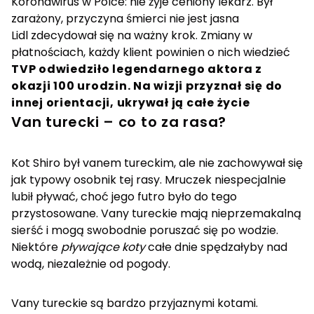
Koronawirus w Polce: nie żyje ceniony lekarz. Był
zarażony, przyczyna śmierci nie jest jasna
Lidl zdecydował się na ważny krok. Zmiany w
płatnościach, każdy klient powinien o nich wiedzieć
TVP odwiedziło legendarnego aktora z
okazji 100 urodzin. Na wizji przyznał się do
innej orientacji, ukrywał ją całe życie
Van turecki – co to za rasa?
Kot Shiro był vanem tureckim, ale nie zachowywał się
jak typowy osobnik tej rasy. Mruczek niespecjalnie
lubił pływać, choć jego futro było do tego
przystosowane. Vany tureckie mają nieprzemakalną
sierść i mogą swobodnie poruszać się po wodzie.
Niektóre
pływające koty
całe dnie spędzałyby nad
wodą, niezależnie od pogody.
Vany tureckie są bardzo przyjaznymi kotami.