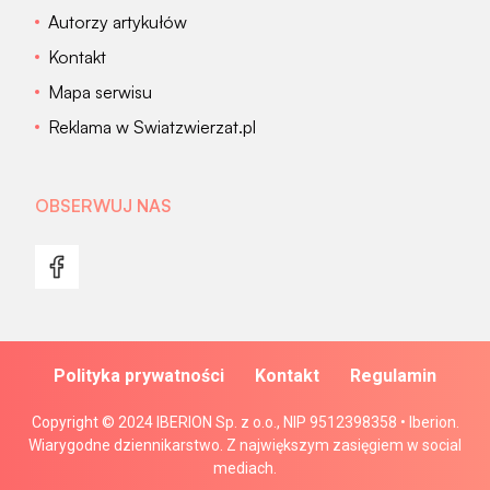
Autorzy artykułów
Kontakt
Mapa serwisu
Reklama w Swiatzwierzat.pl
OBSERWUJ NAS
Polityka prywatności
Kontakt
Regulamin
Copyright © 2024 IBERION Sp. z o.o., NIP 9512398358 • Iberion.
Wiarygodne dziennikarstwo. Z największym zasięgiem w social
mediach.