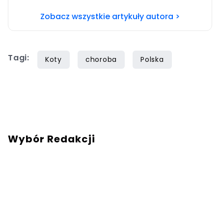
gospodarskich. Prywatnie fanka ryb,
Zobacz wszystkie artykuły autora >
aranżowania akwariów i nurkowania. Chcesz
się ze mną skontaktować? Napisz do mnie na
mail:
joanna.kowalska@iberion.pl
Tagi:
Koty
choroba
Polska
Wybór Redakcji