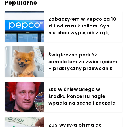
Popularne
Zobaczyłem w Pepco za 10
zł i od razu kupiłem. Syn
nie chce wypuścić z rąk,
jest zachwycony
Świąteczna podróż
samolotem ze zwierzęciem
– praktyczny przewodnik
Eks Wiśniewskiego w
środku koncertu nagle
wpadła na scenę i zaczęła
krzyczeć. Publika zamarła
ZUS wysyła pisma do