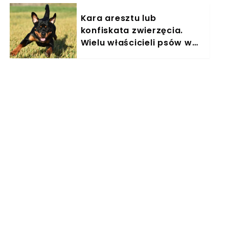
Kara aresztu lub
konfiskata zwierzęcia.
Wielu właścicieli psów w
Polsce nieświadomie łamie
prawo