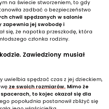
czym na świecie stworzeniem, to gdy
postanowiła zadbać o bezpieczeństwo
ych chwil spędzanych w salonie
y zapewnia jej swobodę i
ał się, że napotka przeszkodę, która
jmłodszego członka rodziny.
zkodzie. Zawiedziony musiał
ry uwielbia spędzać czas z jej dzieckiem,
awę
ze swoich rozmiarów.
Mimo że
spacerach, to kojec okazał się dla
go popołudnia postanowił zbliżyć się
ała jego właścicielka.