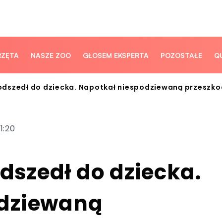
RZĘTA
NASZE ZOO
GŁOSEM EKSPERTA
POZOSTAŁE
Q
dszedł do dziecka. Napotkał niespodziewaną przeszk
1:20
szedł do dziecka.
odziewaną