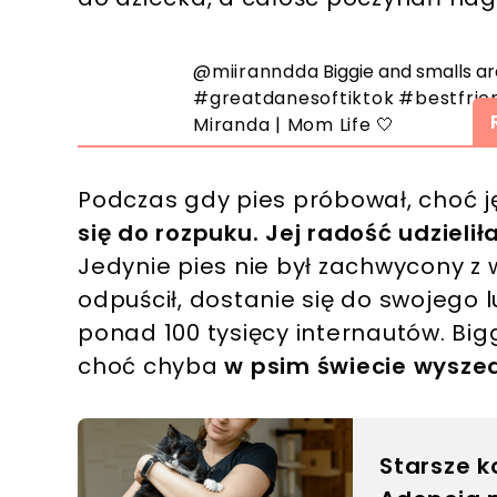
@miiranndda
Biggie and smalls ar
#greatdanesoftiktok
#bestfrie
Miranda | Mom Life 🤍
Podczas gdy pies próbował, choć ję
się do rozpuku. Jej radość udzielił
Jedynie pies nie był zachwycony z
odpuścił, dostanie się do swojego l
ponad 100 tysięcy internautów. Big
choć chyba
w psim świecie wyszedł
Starsze k