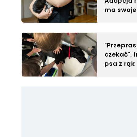
Adopcja 
ma swoje
"Przepras
czekać". 
psa z rąk