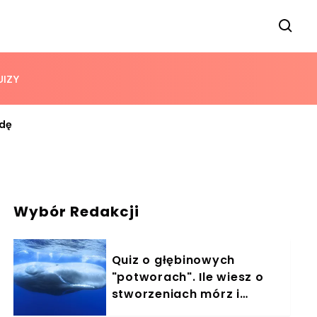
UIZY
odę
Wybór Redakcji
Quiz o głębinowych
"potworach". Ile wiesz o
stworzeniach mórz i
oceanów?