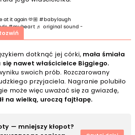
e at it again 🫶🏼
#babylaugh
nds
#myheart
♬ original sound -
Rozwiń
zykiem dotknąć jej córki,
mała śmiała
a się nawet właścicielce Biggiego.
 wyniku swoich prób. Rozczarowany
udzkiego przyjaciela. Nagranie polubiło
gie może więc uważać się za gwiazdę,
 na wielką, uroczą fajtłapę.
oty — mniejszy kłopot?