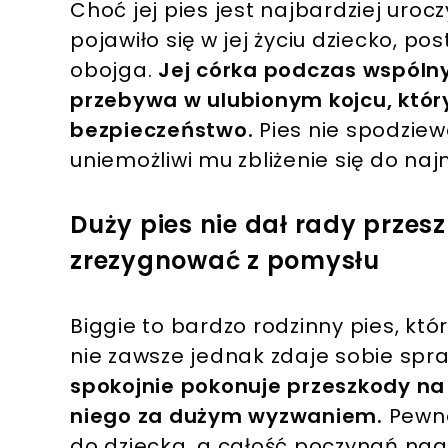
Choć jej pies jest najbardziej uro
pojawiło się w jej życiu dziecko, 
obojga.
Jej córka podczas wspóln
przebywa w ulubionym kojcu, któr
bezpieczeństwo.
Pies nie spodziew
uniemożliwi mu zbliżenie się do na
Duży pies nie dał rady przes
zrezygnować z pomysłu
Biggie to bardzo rodzinny pies, któ
nie zawsze jednak zdaje sobie spr
spokojnie pokonuje przeszkody na 
niego za dużym wyzwaniem.
Pewne
do dziecka, a całość poczynań nagr