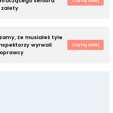
mruczącego seniora
Czytaj dalej
 zalety
zamy, że musiałeś tyle
Inspektorzy wyrwali
Czytaj dalej
 oprawcy