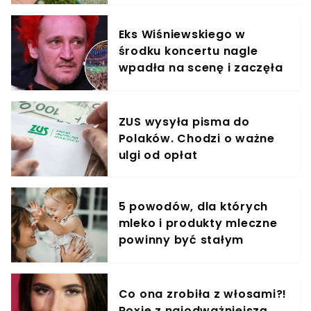
Eks Wiśniewskiego w
środku koncertu nagle
wpadła na scenę i zaczęła
krzyczeć. Publika zamarła
ZUS wysyła pisma do
Polaków. Chodzi o ważne
ulgi od opłat
5 powodów, dla których
mleko i produkty mleczne
powinny być stałym
elementem diety roczniaka
Co ona zrobiła z włosami?!
Roxie z najodważniejszą