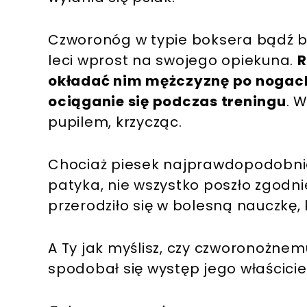
Czworonóg w typie boksera bądź bu
leci wprost na swojego opiekuna.
R
okładać nim mężczyznę po nogach
ociąganie się podczas treningu
. 
pupilem, krzycząc.
Chociaż piesek najprawdopodobnie
patyka, nie wszystko poszło zgodn
przerodziło się w bolesną nauczkę,
A Ty jak myślisz, czy czworonożnem
spodobał się występ jego właścicie