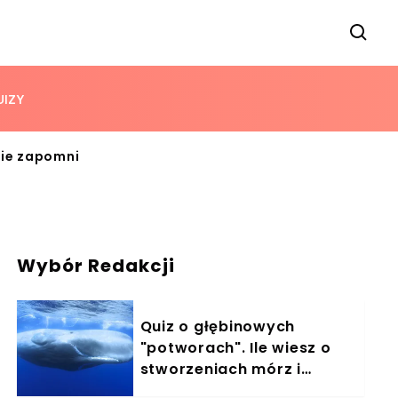
UIZY
nie zapomni
Wybór Redakcji
Quiz o głębinowych
"potworach". Ile wiesz o
stworzeniach mórz i
oceanów?