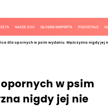
RZĘTA
NASZE ZOO
GŁOSEM EKSPERTA
POZOSTAŁE
Q
ca dla opornych w psim wydaniu. Mężczyzna nigdy jej 
 opornych w psim
na nigdy jej nie