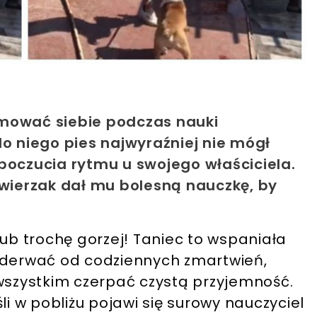
lmować siebie podczas nauki
do niego pies najwyraźniej nie mógł
poczucia rytmu u swojego właściciela.
ierzak dał mu bolesną nauczkę, by
lub trochę gorzej! Taniec to wspaniała
oderwać od codziennych zmartwień,
 wszystkim czerpać czystą przyjemność.
eśli w pobliżu pojawi się surowy nauczyciel