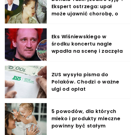
Ekspert ostrzega: upał
może ujawnić chorobę, o
której nie masz pojęcia
Eks Wiśniewskiego w
środku koncertu nagle
wpadła na scenę i zaczęła
krzyczeć. Publika zamarła
ZUS wysyła pisma do
Polaków. Chodzi o ważne
ulgi od opłat
5 powodów, dla których
mleko i produkty mleczne
powinny być stałym
elementem diety roczniaka