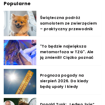
Popularne
Świąteczna podróż
samolotem ze zwierzęciem
– praktyczny przewodnik
"To będzie największa
metamorfoza w TZG". Ale
ją zmienili! Ciężko poznać
gwiazdę show
Prognoza pogody na
sierpień 2026. Do kiedy
będą upały i kiedy
nadejdzie ochłodzenie?
Donald Tusk: „Ledwo żyję”.