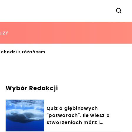
UIZY
a chodzi z różańcem
Wybór Redakcji
Quiz o głębinowych
"potworach". Ile wiesz o
stworzeniach mórz i
oceanów?