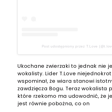
Post udostępniony przez T.Love (@t.love
Ukochane zwierzaki to jednak nie j
wokalisty. Lider T.Love niejednokr
wspominał, że wiara stanowi istotny
zawdzięcza Bogu. Teraz wokalista po
które rzekomo ma udowodnić, że j
jest równie pobożna, co on