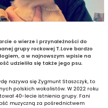
rcie o wierze i przynależności do
znanej grupy rockowej T.Love bardzo
 Bogiem, a w najnowszym wpisie na
ość udzieliła się także jego psu.
wdę nazywa się Zygmunt Staszczyk, to
onych polskich wokalistów. W 2022 roku
iętował 40-lecie istnienia grupy. Fani
lność muzyczną za pośrednictwem