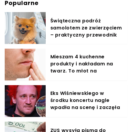
Popularne
Świąteczna podróż
samolotem ze zwierzęciem
– praktyczny przewodnik
Mieszam 4 kuchenne
produkty i nakładam na
twarz. To młot na
zmarszczki
Eks Wiśniewskiego w
środku koncertu nagle
wpadła na scenę i zaczęła
krzyczeć. Publika zamarła
ZUS wysyła pisma do