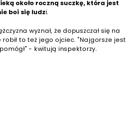
eką około roczną suczkę, która jest
e boi się ludz
i.
żczyzna wyznał, że dopuszczał się na
e robił to też jego ojciec. "Najgorsze jest
e pomógł" - kwitują inspektorzy.