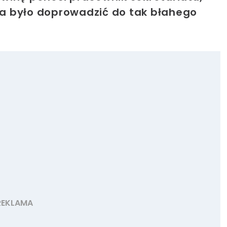
żna było doprowadzić do tak błahego