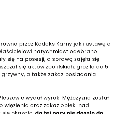
zarówno przez Kodeks Karny jak i ustawę o
 właścicielowi natychmiast odebrano
ły się na posesji, a sprawą zajęła się
szczał się aktów zoofilskich, groziło do 5
ch grzywny, a także zakaz posiadania
Pleszewie wydał wyrok. Mężczyzna został
 więzienia oraz zakaz opieki nad
 się okazało,
do tej pory nie doszło do