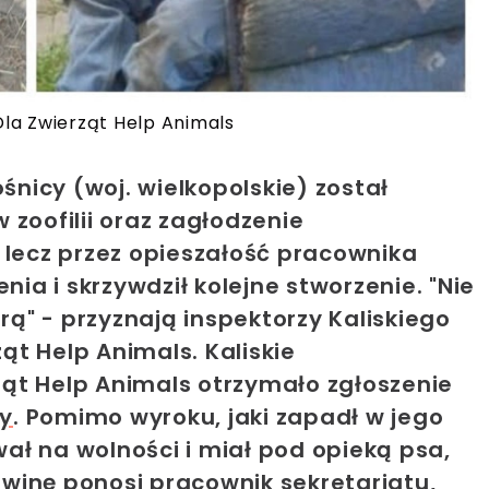
la Zwierząt Help Animals
śnicy (woj. wielkopolskie) został
 zoofilii oraz zagłodzenie
 lecz przez
opieszałość pracownika
nia i skrzywdził kolejne stworzenie. "
Nie
arą" - przyznają inspektorzy Kaliskiego
ąt Help Animals.
Kaliskie
ąt Help Animals otrzymało zgłoszenie
cy
.
Pomimo wyroku, jaki zapadł w jego
ał na wolności i miał pod opieką psa,
e winę ponosi pracownik sekretariatu,