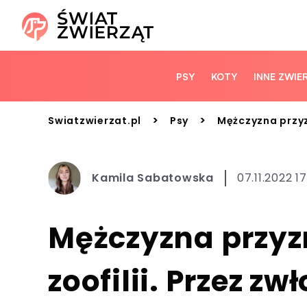
PSY
KOTY
INNE ZWIE
>
>
Swiatzwierzat.pl
Psy
Mężczyzna przyzn
Kamila Sabatowska
07.11.2022 1
Mężczyzna przyz
zoofilii. Przez z