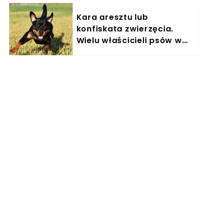
Kara aresztu lub
konfiskata zwierzęcia.
Wielu właścicieli psów w
Polsce nieświadomie łamie
prawo