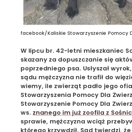
facebook/Kaliskie Stowarzyszenie Pomocy D
W lipcu br. 42-letni mieszkaniec So
skazany za dopuszczanie się aktów
poprzedniego psa. Usłyszał wyrok,
sądu
mężczyzna nie trafił do więzie
wiemy, ile zwierząt padło jego ofi
Stowarzyszenia Pomocy Dla Zwierz
Stowarzyszenie Pomocy Dla Zwierz
ws.
znanego im już zoofila z Sośni
sprawie, mężczyzna wciąż przebyw
którego krzywdził.
Sąd twierdzi, ż