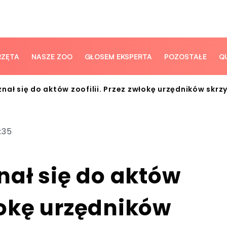
RZĘTA
NASZE ZOO
GŁOSEM EKSPERTA
POZOSTAŁE
Q
ał się do aktów zoofilii. Przez zwłokę urzędników skrzy
7:35
nał się do aktów
włokę urzędników