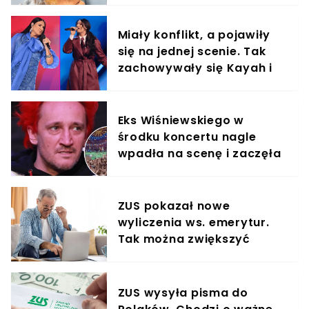
Miały konflikt, a pojawiły
się na jednej scenie. Tak
zachowywały się Kayah i
Viki Gabor
Eks Wiśniewskiego w
środku koncertu nagle
wpadła na scenę i zaczęła
krzyczeć. Publika zamarła
ZUS pokazał nowe
wyliczenia ws. emerytur.
Tak można zwiększyć
świadczenie o 80%
ZUS wysyła pisma do