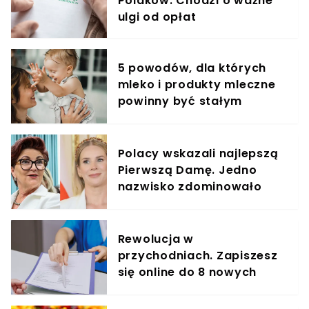
Polaków. Chodzi o ważne
ulgi od opłat
5 powodów, dla których
mleko i produkty mleczne
powinny być stałym
elementem diety roczniaka
Polacy wskazali najlepszą
Pierwszą Damę. Jedno
nazwisko zdominowało
ranking
Rewolucja w
przychodniach. Zapiszesz
się online do 8 nowych
specjalistów