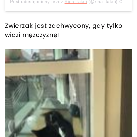
Post udostępniony przez
Rina Takei
(@rina_takei)
Cze 23, 2019 o 5:48 PDT
Zwierzak jest zachwycony, gdy tylko
widzi mężczyznę!