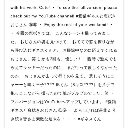
with his work. Cute! ・ To see the full version, please
check out my YouTube channel! #愛猫ギネスと窓拭き
おじさん ⑤⑨ ・ Enjoy the rest of your weekend! ・
・ 今回の窓拭きでは、 こんなシーンも撮ってみまし
た。 おじさんの姿を見つけて、 おててで窓を擦りなが
ら呼び込むギネスくんと、 お掃除中なのに応えてくれる
おじさん。笑 しかも2回も。優しい！！ 臨時で遊んでも
らえてラッキーだったのに、 まだ行って欲しくなかった
のか、 おじさんが去って行くのを見て、 悲しそうにニ
ャーーと鳴く王子???? 凪くん（8キロ????）を片手で
抱っこしながら 撮ったので腕がプルプルでした。笑 ・
フルバージョンはYouTubeへアップしています。 #愛猫
ギネスと窓拭きおじさん ⑤⑨ ・ よろしければ是非♬ 引
き続き皆さま素敵な週末を！ ・ ・ #ギネスくん