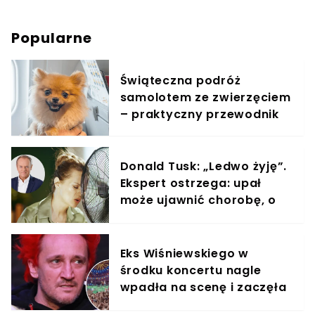
Popularne
Świąteczna podróż
samolotem ze zwierzęciem
– praktyczny przewodnik
Donald Tusk: „Ledwo żyję”.
Ekspert ostrzega: upał
może ujawnić chorobę, o
której nie masz pojęcia
Eks Wiśniewskiego w
środku koncertu nagle
wpadła na scenę i zaczęła
krzyczeć. Publika zamarła