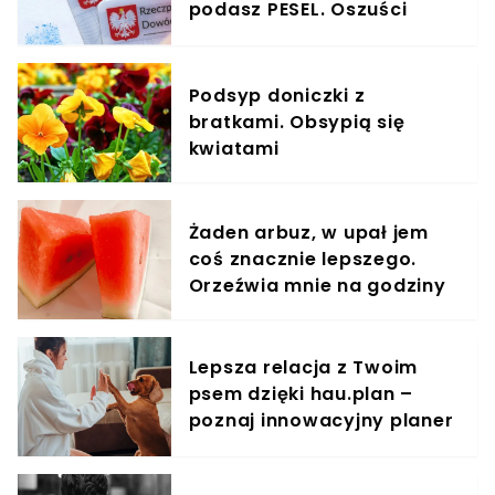
podasz PESEL. Oszuści
tylko na to czekają
Podsyp doniczki z
bratkami. Obsypią się
kwiatami
Żaden arbuz, w upał jem
coś znacznie lepszego.
Orzeźwia mnie na godziny
Lepsza relacja z Twoim
psem dzięki hau.plan –
poznaj innowacyjny planer
treningowy