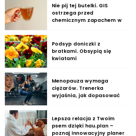
Nie pij tej butelki. GIS
ostrzega przed
chemicznym zapachem w
znanym napoju
Podsyp doniczki z
bratkami. Obsypią się
kwiatami
Menopauza wymaga
ciężarów. Trenerka
wyjaśnia, jak dopasować
trening do kobiecego
organizmu
Lepsza relacja z Twoim
psem dzięki hau.plan –
poznaj innowacyjny planer