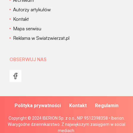
Archiwum
Autorzy artykułów
Kontakt
Mapa serwisu
Reklama w Swiatzwierzat.pl
OBSERWUJ NAS
Polityka prywatności
Kontakt
Regulamin
Copyright © 2024 IBERION Sp. z o.o., NIP 9512398358 • Iberion.
Wiarygodne dziennikarstwo. Z największym zasięgiem w social
mediach.