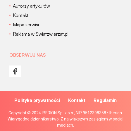
Autorzy artykułów
Kontakt
Mapa serwisu
Reklama w Swiatzwierzat.pl
OBSERWUJ NAS
Polityka prywatności
Kontakt
Regulamin
Copyright © 2024 IBERION Sp. z o.o., NIP 9512398358 • Iberion.
Wiarygodne dziennikarstwo. Z największym zasięgiem w social
mediach.