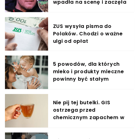
wpadła na scenę i zaczęła
krzyczeć. Publika zamarła
ZUS wysyła pisma do
Polaków. Chodzi o ważne
ulgi od opłat
5 powodów, dla których
mleko i produkty mleczne
powinny być stałym
elementem diety roczniaka
Nie pij tej butelki. GIS
ostrzega przed
chemicznym zapachem w
znanym napoju