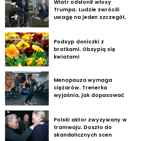
Wiatr odsłonił włosy
Trumpa. Ludzie zwrócili
uwagę na jeden szczegół,
jest nagranie
Podsyp doniczki z
bratkami. Obsypią się
kwiatami
Menopauza wymaga
ciężarów. Trenerka
wyjaśnia, jak dopasować
trening do kobiecego
organizmu
Polski aktor zwyzywany w
tramwaju. Doszło do
skandalicznych scen