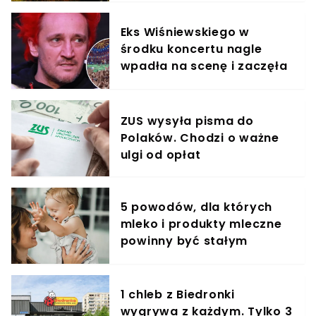
Eks Wiśniewskiego w
środku koncertu nagle
wpadła na scenę i zaczęła
krzyczeć. Publika zamarła
ZUS wysyła pisma do
Polaków. Chodzi o ważne
ulgi od opłat
5 powodów, dla których
mleko i produkty mleczne
powinny być stałym
elementem diety roczniaka
1 chleb z Biedronki
wygrywa z każdym. Tylko 3