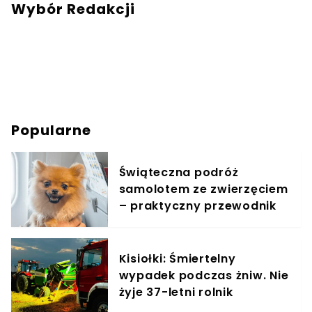
mail:
redakcja@swiatzwierzat.pl
Wybór Redakcji
Popularne
Świąteczna podróż
samolotem ze zwierzęciem
– praktyczny przewodnik
Kisiołki: Śmiertelny
wypadek podczas żniw. Nie
żyje 37-letni rolnik