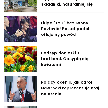
składniki, naturalniej się
nie da
Ekipa "TzG" bez Iwony
Pavlović! Polsat podał
oficjalny powód
Podsyp doniczki z
bratkami. Obsypią się
kwiatami
Polacy ocenili, jak Karol
Nawrocki reprezentuje kraj
na arenie
międzynarodowej. Wyniki
sondażu