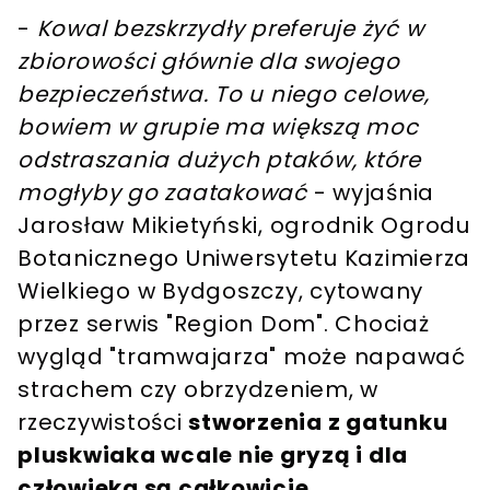
-
Kowal bezskrzydły preferuje żyć w
zbiorowości głównie dla swojego
bezpieczeństwa. To u niego celowe,
bowiem w grupie ma większą moc
odstraszania dużych ptaków, które
mogłyby go zaatakować
- wyjaśnia
Jarosław Mikietyński, ogrodnik Ogrodu
Botanicznego Uniwersytetu Kazimierza
Wielkiego w Bydgoszczy, cytowany
przez serwis "Region Dom". Chociaż
wygląd "tramwajarza" może napawać
strachem czy obrzydzeniem, w
rzeczywistości
stworzenia z gatunku
pluskwiaka wcale nie gryzą i dla
człowieka są całkowicie