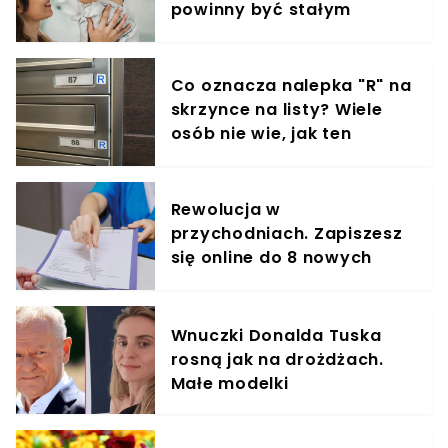
powinny być stałym
elementem diety roczniaka
Co oznacza nalepka "R" na
skrzynce na listy? Wiele
osób nie wie, jak ten
znaczek ułatwia życie
Rewolucja w
przychodniach. Zapiszesz
się online do 8 nowych
specjalistów
Wnuczki Donalda Tuska
rosną jak na drożdżach.
Małe modelki