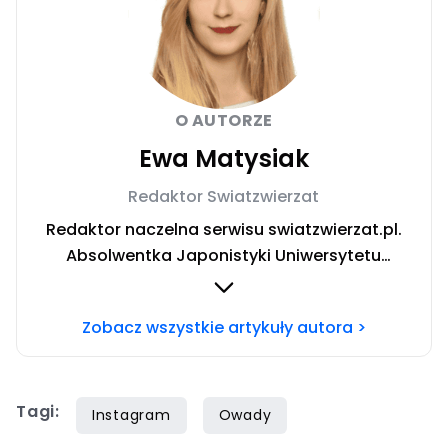
O AUTORZE
Ewa Matysiak
Redaktor Swiatzwierzat
Redaktor naczelna serwisu swiatzwierzat.pl.
Absolwentka Japonistyki Uniwersytetu
Warszawskiego. W trakcie rocznego wyjazdu
stypendialnego prowadziła badania nad
Zobacz wszystkie artykuły autora >
relacją człowiek-pies oraz roli domowych
pupili w japońskiej kulturze. W życiu prywatnym
niestrudzona podróżniczka poszukująca
Tagi:
szczęścia w licznych pasjach.
Instagram
Owady
Niepowstrzymana chęć odkrywania nowości