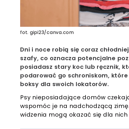
fot. gipi23/canva.com
Dni i noce robią się coraz chłodni
szafy, co oznacza potencjalne pozb
posiadasz stary koc lub ręcznik, k
podarować go schroniskom, które t
boksy dla swoich lokatorów.
Psy nieposiadające domów czekają
wspomóc je na nadchodzącą zimę
widzenia mogą okazać się dla nich