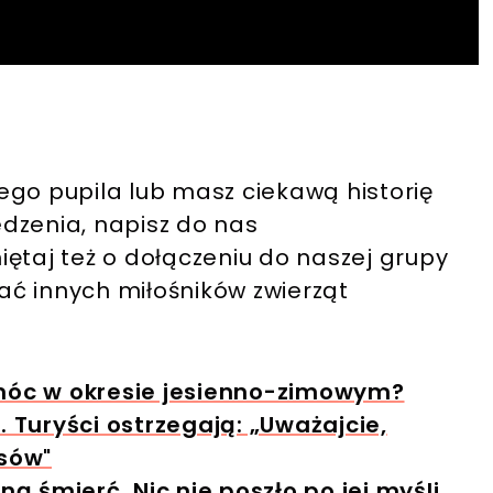
ego pupila lub masz ciekawą historię
dzenia, napisz do nas
iętaj też o dołączeniu do naszej grupy
ć innych miłośników zwierząt
omóc w okresie jesienno-zimowym?
. Turyści ostrzegają: „Uważajcie,
asów"
 śmierć. Nic nie poszło po jej myśli