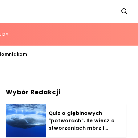
UIZY
ezdomniakom
Wybór Redakcji
Quiz o głębinowych
"potworach". Ile wiesz o
stworzeniach mórz i
oceanów?