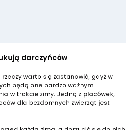
zukują darczyńców
rzeczy warto się zastanowić, gdyż w
tórych będą one bardzo ważnym
a w trakcie zimy. Jedną z placówek,
 koców dla bezdomnych zwierząt jest
przed każdą zimą, a dorzucić się do nich