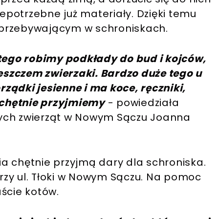
potrzebne już materiały. Dzięki temu
 przebywającym w schroniskach.
 tego robimy podkłady do bud i kojców,
szczem zwierzaki. Bardzo duże tego u
orządki jesienne i ma koce, ręczniki,
o chętnie przyjmiemy
- powiedziała
ych zwierząt w Nowym Sączu Joanna
a chętnie przyjmą dary dla schroniska.
zy ul. Tłoki w Nowym Sączu. Na pomoc
ście kotów.