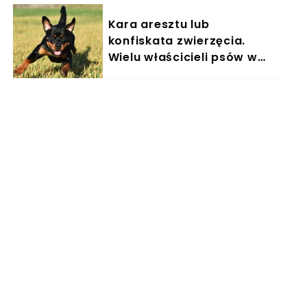
Kara aresztu lub
konfiskata zwierzęcia.
Wielu właścicieli psów w
Polsce nieświadomie łamie
prawo