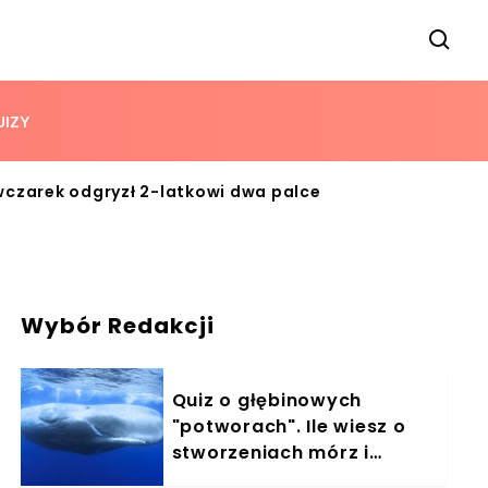
UIZY
wczarek odgryzł 2-latkowi dwa palce
Wybór Redakcji
Quiz o głębinowych
"potworach". Ile wiesz o
stworzeniach mórz i
oceanów?