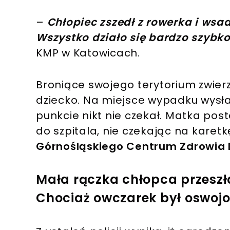
–
Chłopiec zszedł z rowerka i wsad
Wszystko działo się bardzo szybk
KMP w Katowicach.
Broniące swojego terytorium zwier
dziecko. Na miejsce wypadku wysła
punkcie nikt nie czekał. Matka pos
do szpitala, nie czekając na karetk
Górnośląskiego Centrum Zdrowia 
Mała rączka chłopca przeszł
Chociaż owczarek był oswojo