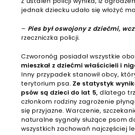
Z ustaleń policji wynika, iż ogrodz
jednak dziecku udało się włożyć mał
–
Pies był oswojony z dziećmi, wcz
rzeczniczka policji.
Czworonóg posiadał wszystkie obo
mieszkał z dziećmi właścicieli i n
Inny przypadek stanowił obcy, któ
terytorium psa.
Ze statystyk wynik
psów są dzieci do lat 5,
dlatego t
członkom rodziny zagrożenie płynąc
się przyjazne. Warczenie, szczekanie
naturalne sygnały służące psom do
wszystkich zachowań najczęściej le