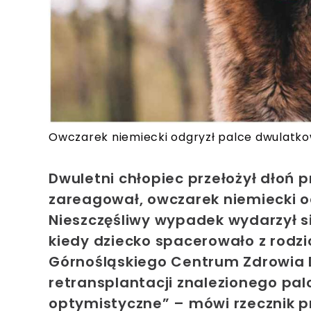
Owczarek niemiecki odgryzł palce dwulatkow
Dwuletni chłopiec przełożył dłoń p
zareagował, owczarek niemiecki o
Nieszczęśliwy wypadek wydarzył si
kiedy dziecko spacerowało z rodzi
Górnośląskiego Centrum Zdrowia D
retransplantacji znalezionego pal
optymistyczne” – mówi rzecznik p