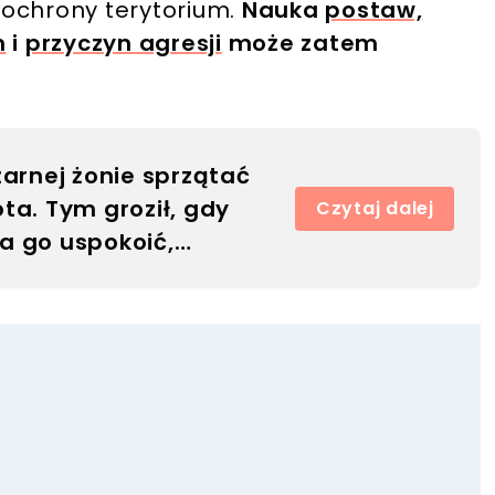
 ochrony terytorium.
Nauka
postaw,
m
i
przyczyn agresji
może zatem
żarnej żonie sprzątać
ta. Tym groził, gdy
Czytaj dalej
a go uspokoić,
ka wybuchła