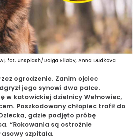
i, fot. unsplash/Daiga Ellaby, Anna Dudkova
rzez ogrodzenie. Zanim ojciec
dgryzł jego synowi dwa palce.
ę w katowickiej dzielnicy Wełnowiec,
cem. Poszkodowany chłopiec trafił do
ziecka, gdzie podjęto próbę
ca. “Rokowania są ostrożnie
rasowy szpitala.