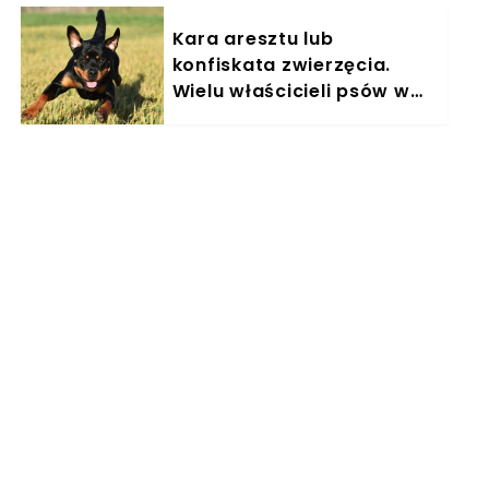
Kara aresztu lub
konfiskata zwierzęcia.
Wielu właścicieli psów w
Polsce nieświadomie łamie
prawo