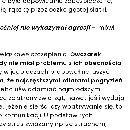
enie było odpowiednio zabezpieczone,
ą rączkę przez oczko gęstej siatki.
eśniej nie wykazywał agresji
– mówi
wiązkowe szczepienia.
Owczarek
igdy nie miał problemu z ich obecnością
.
ry w jego oczach próbował naruszyć
a, że najczęstszymi ofiarami pogryzień
rzeba uświadamiać najmłodszym
e ze strony zwierząt, nawet jeśli wydają
, jeżenie sierści czy wpatrywanie się, to
 komunikacji. U podstaw tych
ży stres związany np. ze strachem,