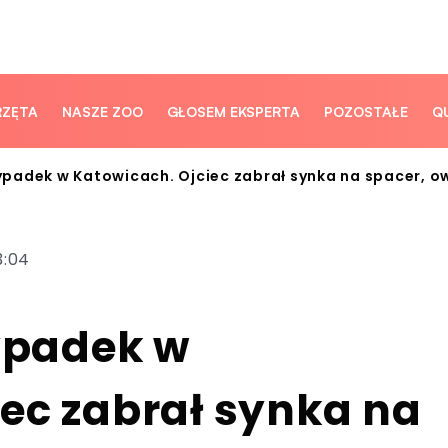
RZĘTA
NASZE ZOO
GŁOSEM EKSPERTA
POZOSTAŁE
Q
adek w Katowicach. Ojciec zabrał synka na spacer, o
3:04
ypadek w
ec zabrał synka na