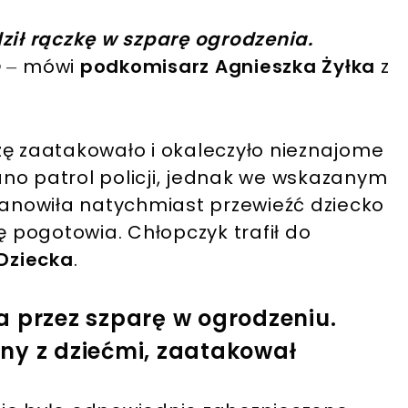
ził rączkę w szparę ogrodzenia.
o
mówi
podkomisarz Agnieszka Żyłka
z
–
zę zaatakowało i okaleczyło nieznajome
no patrol policji, jednak we wskazanym
tanowiła natychmiast przewieźć dziecko
ę pogotowia. Chłopczyk trafił do
Dziecka
.
a przez szparę w ogrodzeniu.
ny z dziećmi, zaatakował