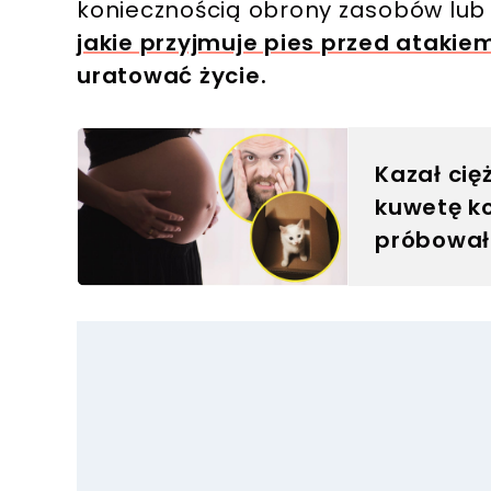
koniecznością obrony zasobów lub
jakie przyjmuje pies przed atakie
uratować życie.
Kazał cię
kuwetę ko
próbował
szwagier