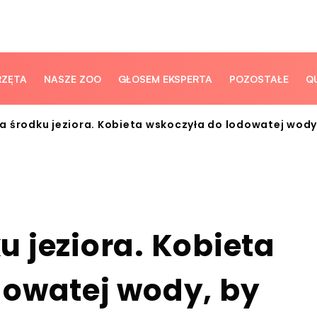
RZĘTA
NASZE ZOO
GŁOSEM EKSPERTA
POZOSTAŁE
Q
a środku jeziora. Kobieta wskoczyła do lodowatej wody
 jeziora. Kobieta
dowatej wody, by