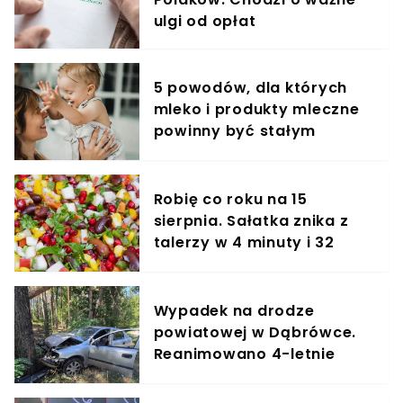
ulgi od opłat
5 powodów, dla których
mleko i produkty mleczne
powinny być stałym
elementem diety roczniaka
Robię co roku na 15
sierpnia. Sałatka znika z
talerzy w 4 minuty i 32
sekundy
Wypadek na drodze
powiatowej w Dąbrówce.
Reanimowano 4-letnie
dziecko, lądował
śmigłowiec LPR