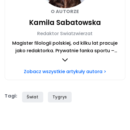
O AUTORZE
Kamila Sabatowska
Redaktor Swiatzwierzat
Magister filologii polskiej, od kilku lat pracuje
jako redaktorka. Prywatnie fanka sportu –
zwłaszcza siatkówki i miłośniczka zwierząt.
Szczęśliwa posiadaczka cavaliera. Chcesz się
Zobacz wszystkie artykuły autora >
ze mną skontaktować?Napisz adresowaną do
mnie wiadomość na mail:
redakcja@swiatzwierzat.pl
Tagi:
Świat
Tygrys