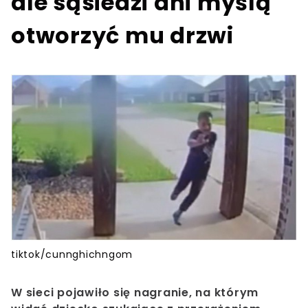
ale sąsiedzi ani myślą
otworzyć mu drzwi
tiktok/cunnghichngom
W sieci pojawiło się nagranie, na którym