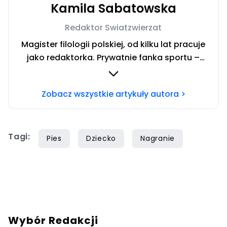
Kamila Sabatowska
Redaktor Swiatzwierzat
Magister filologii polskiej, od kilku lat pracuje
jako redaktorka. Prywatnie fanka sportu –
zwłaszcza siatkówki i miłośniczka zwierząt.
Szczęśliwa posiadaczka cavaliera. Chcesz się
Zobacz wszystkie artykuły autora >
ze mną skontaktować?Napisz adresowaną do
mnie wiadomość na mail:
redakcja@swiatzwierzat.pl
Tagi:
Pies
Dziecko
Nagranie
Wybór Redakcji