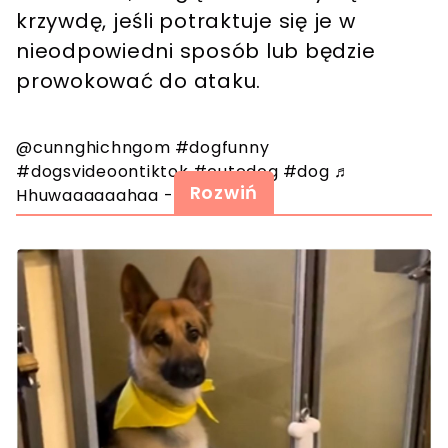
krzywdę, jeśli potraktuje się je w
nieodpowiedni sposób lub będzie
prowokować do ataku.
@cunnghichngom
#dogfunny
#dogsvideoontiktok
#cutedog
#dog
♬
Rozwiń
Hhuwaaaaaahaa - Anas m