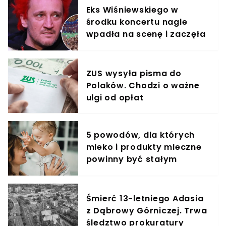
Eks Wiśniewskiego w
środku koncertu nagle
wpadła na scenę i zaczęła
krzyczeć. Publika zamarła
ZUS wysyła pisma do
Polaków. Chodzi o ważne
ulgi od opłat
5 powodów, dla których
mleko i produkty mleczne
powinny być stałym
elementem diety roczniaka
Śmierć 13-letniego Adasia
z Dąbrowy Górniczej. Trwa
śledztwo prokuratury