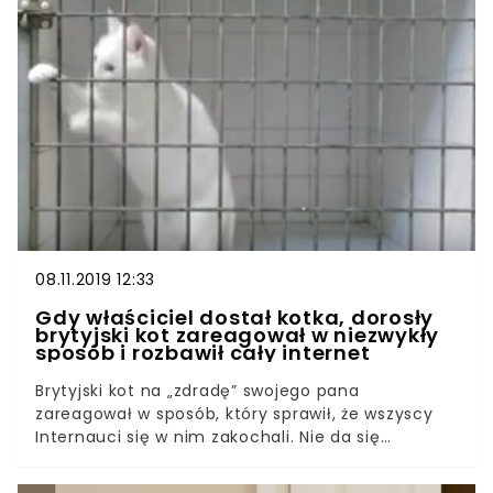
Internautów na całym świecie. Posiadanie
zwierzęcia to ogromna odpowiedzialność. Z tego
powodu ludzie powinni dwa razy zastanowić się,
zanim w ogóle zaczną planować jego zakup czy
przygarnięcie. Jeśli zabraknie tego zastanowienia
się, tylko będą mnożyć się przypadki takie jak ten.
Ten okrutny właściciel postanowił wyładować na
zwierzęciu swoją agresję, kiedy okazało się, że
rachunek z lecznicy weterynaryjnej okazał się
wyższy, niż się spodziewał.
08.11.2019 12:33
Gdy właściciel dostał kotka, dorosły
brytyjski kot zareagował w niezwykły
sposób i rozbawił cały internet
Brytyjski kot na „zdradę” swojego pana
zareagował w sposób, który sprawił, że wszyscy
Internauci się w nim zakochali. Nie da się
powstrzymać śmiechu, kiedy patrzy się na wzrok,
którym dorosły kot mierzy swojego właściciela,