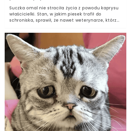
Suczka omal nie straciła życia z powodu kaprysu
właścicielki. Stan, w jakim piesek trafił do
schroniska, sprawił, że nawet weterynarze, którzy
wiele w swoim życiu widzieli, mieli łzy w oczach.
To, jak ktokolwiek mógłby tak skrzywdzić to ufne
zwierzątko, jest niewyobrażalne. Oby tę kobietę
spotkała surowa kara. Zwierzątko trafiło do
lecznicy w przerażającym stanie. Weterynarze
byli przekonani, że suczka nie dożyje następnego
dnia, ale i tak walczyli o jej delikatne życie z całej
siły. Jej właścicielka o mało nie zabiła jej,
ponieważ chciała… dopasować wygląd psa do
jego imienia. Czy ta kobieta nigdy nie słyszała o
tym, że zwierzę to nie zabawka?