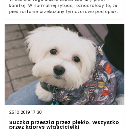
karetkę. W normalnej sytuacji oznaczałoby to, że
pies zostanie przekazany tymczasowo pod opiekę
schroniska. Jednak nie tym razem. Ten dzielny
psiak nie zamierzał pozwolić, żeby je pan
pojechał gdziekolwiek sam. Paramedycy
uszanowali wytrwałego pieska, takiej podróży
jeszcze chyba żaden nie miał! Większość z nas
traktuje swoich pupili na takich samych
zasadach, co członków rodziny. Zdarza nam się
jednak zapomnieć, że zwierzęta bardzo często
podobnie myślą o nas. Ten pies zdecydowanie
uważa, że jego właściciel to członek stada, który
nie powinien się od niego zbytnio oddalać. Tym
razem pracownicy szpitala uszanowali to
przekonanie!
25.10.2019 17:30
Suczka przeszła przez piekło. Wszystko
przez kaprys właścicielki