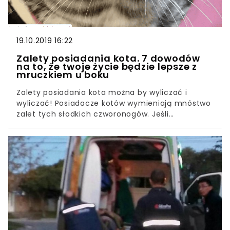
19.10.2019 16:22
Zalety posiadania kota. 7 dowodów
na to, że twoje życie będzie lepsze z
mruczkiem u boku
Zalety posiadania kota można by wyliczać i
wyliczać! Posiadacze kotów wymieniają mnóstwo
zalet tych słodkich czworonogów. Jeśli
zastanawiasz się, czy warto mieć w domu
mięciutką kulkę szczęścia, postaramy się rozwiać
wszelkie twoje wątpliwości. Są liczne dowody na
korzyści płynące z posiadania mruczącego
przyjaciela! Zalety posiadania kota zadziwią
niejedną osobę. Korzyści z obcowania z kotami
jest naprawdę wiele. Sami sprawdźcie, jak
pozytywnie posiadanie kociaka wpływa na nasze
życie. Będziecie zaskoczeni, jakie korzyści płyną z
posiadania mruczka!