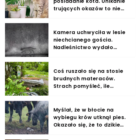
posiadanie kota. Unikanie
trujących okazów to nie
wszystko
Kamera uchwyciła w lesie
niechcianego gościa.
Nadleśnictwo wydało
komunikat
Coś ruszało się na stosie
brudnych materaców.
Strach pomyśleć, ile
czekały na pomoc
Myślał, że w błocie na
wybiegu krów utknął pies.
Okazało się, że to dzikie
zwierzę