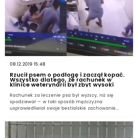
ludzie ze swoimi psami. Jednak jak się okazuje,
cały czas odkrywamy coś nowego o tym
cudownych stworzeniach. Mężczyzna nie
spodziewał się tego, co zobaczył, przyjrzawszy
się, jak wygląda łapa jego psa.
08.12.2019 15:48
Rzucił psem o podłogę i zaczął kopać.
Wszystko dlatego, że rachunek w
klinice weterynarii był zbyt wysoki
Rachunek za leczenie psa był wyższy, niż się
spodziewał — w taki sposób mężczyzna
usprawiedliwiał swoje bestialskie zachowanie
wobec zwierzęcia. Rzucił nim o podłogę, zaczął z
całej siły kopać, a to wszystko na oczach dziecka.
Wybuch agresji ze strony nieodpowiedzialnego
właściciela psa wzbudził oburzenie wśród