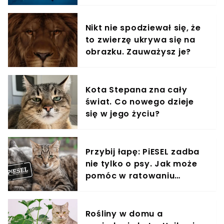
rozłąki. Nie mógł powstrzymać łez Badania
wykazały, że ludzie całują swoje psy częściej niż
Nikt nie spodziewał się, że
partnerów. 52% badanych przyznało też, że woli
to zwierzę ukrywa się na
spać ze zwierzakiem Niedźwiedź zareagował na
kobietę, która pomachała mu z samochodu. Nikt
obrazku. Zauważysz je?
się tego nie spodziewał Kobieta wjechała w
latarnię uliczną, teraz nazywają ją bohaterką.
Uratowała życie kota Właścicielka niechcący
Kota Stepana zna cały
zamknęła kota w lodówce. Nie spodziewała się
świat. Co nowego dzieje
takiej reakcji
się w jego życiu?
Przybij łapę: PiESEL zadba
nie tylko o psy. Jak może
pomóc w ratowaniu
kotów?
Rośliny w domu a