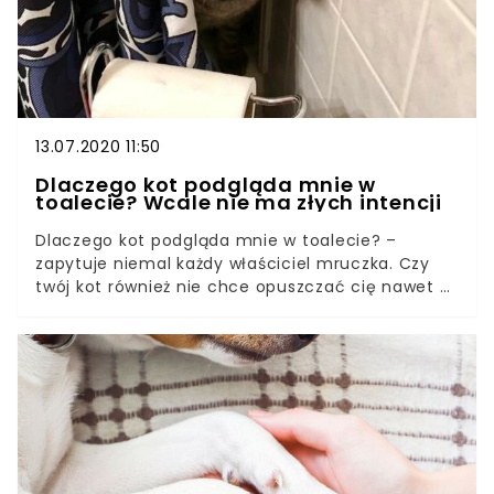
13.07.2020 11:50
Dlaczego kot podgląda mnie w
toalecie? Wcale nie ma złych intencji
Dlaczego kot podgląda mnie w toalecie? –
zapytuje niemal każdy właściciel mruczka. Czy
twój kot również nie chce opuszczać cię nawet w
tak prywatnej chwili? Zaczyna cię to
denerwować? Niepotrzebnie – twój zwierzak
wcale nie ma złych intencji!Każdy właściciel kota
dobrze zna tę sytuację – jego pupil chce mu
towarzyszyć za wszelką cenę — nawet podczas
wizyty w toalecie, kąpieli w wannie czy pod
prysznicem. Jak można wytłumaczyć takie
zachowanie zwierzęcia? Dlaczego kot podgląda