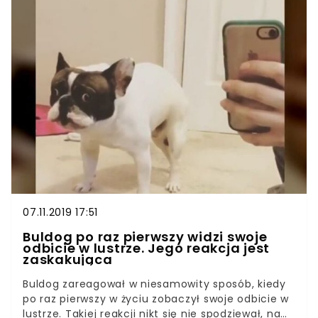
gdy ten bawi się z nowo otrzymanym kociątkiem.
Na pewno mu tego nie zapomni. Koty, chociażby
nie wiadomo jak spokojne, zawsze będą
odczuwały potrzebę upewnienia się, że ich
terytorium jest tylko ich. To samo dotyczy „ich”
ludzi. Tak więc na pojawienie się w domu nowego
zwierzęcia, dziecka albo czasem nawet
przedmiotu mogą zareagować w sposób dosyć
nieprzewidywalny. Tak właśnie zachował się ten
brytyjski kot.
07.11.2019 17:51
Buldog po raz pierwszy widzi swoje
odbicie w lustrze. Jego reakcja jest
zaskakująca
Buldog zareagował w niesamowity sposób, kiedy
po raz pierwszy w życiu zobaczył swoje odbicie w
lustrze. Takiej reakcji nikt się nie spodziewał, na