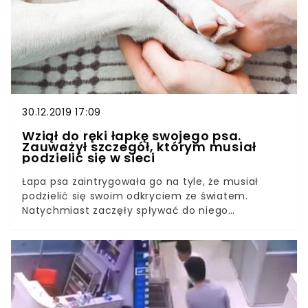
mnie w toalecie? Jeśli to pytanie chodzi ci po
głowie od dłuższego czasu, pora w końcu na nie
odpowiedzieć.
30.12.2019 17:09
Wziął do ręki łapkę swojego psa.
Zauważył szczegół, którym musiał
podzielić się w sieci
Łapa psa zaintrygowała go na tyle, że musiał
podzielić się swoim odkryciem ze światem.
Natychmiast zaczęły spływać do niego
odpowiedzi od ludzi, którzy zauważyli u swoich
zwierząt dokładnie to samo. Lepiej szybko
sprawdźcie, czy wasze zwierzę też to ma! Psy są
naszymi wiernymi towarzyszami od zarania
dziejów. Możemy przywołać przykłady z każdej
epoki, gdzie na malunkach przedstawieni są