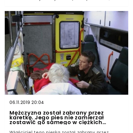
całe szczęście właścicielka była tuż przy nim, by
to nagrać i uwiecznić to niesamowite
zachowanie zwierzęcia. Kto by się tego
spodziewał? Większość zwierząt nie jest w stanie
rozpoznać siebie samych w lustrach. Do rzadkich
przypadków, u których jest to możliwe, należą
między innymi szympansy i kruki. Niezwykłe
połączenie, prawda? Jednak psy czy koty, tak
samo, jak dzieci do 18 miesiąca życia, nie mają
tej umiejętności. Dlatego bardzo często reagują
w zabawny sposób, kiedy tak jak ten buldog
postawione przed lustrem.
06.11.2019 20:04
Mężczyzna został zabrany przez
karetkę. Jego pies nie zamierzał
zostawić go samego w ciężkich
chwilach
Właściciel tego pieska został zabrany przez