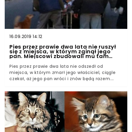
16.09.2019 14:12
Pies przez prawie dwa lata nie ruszył
się z miejsca, w którym zginął jego
pan. Miejscowi zbudowali mu tam
domek
Pies przez prawie dwa lata nie odszedł od
miejsca, w którym zmarł jego właściciel, ciągle
czekał, aż jego pan wróci i znów będą razem.
Miejscowi nie mogąc patrzeć na psiaka, jak cierpi,
wybudowali mu domek, aby miał on schronienie.
Pies bardzo przywiązuje się do właściciela, tak
samo, jak człowiek bardzo przywiązuje się do psa.
Nic w tym dziwnego, że kiedy właściciel
czworonoga umarł, ten nie wiedział co ma ze
sobą zrobić. Postanowił czekać, aż jego Pan wróci
do niego. Pies przez prawie dwa lata nie ruszył się