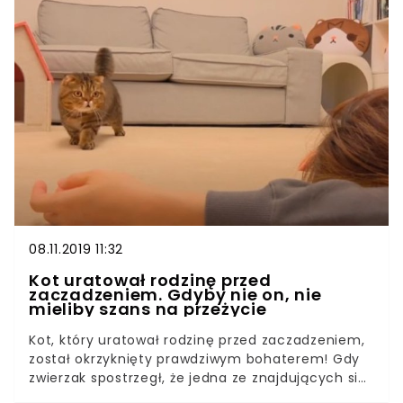
skończyć niebawem 22 lata. Z tej okazji ciotka
niepełnosprawnego młodzieńca chciała zrobić
dla niego coś specjalnego. Chłopak ma ciekawe
zainteresowanie, a mianowicie uwielbia psy. Jego
ciotka podkreślała, że nie jest to zwykła miłość do
psów, ale wręcz obsesja. Rodzina Tylera
zainicjowała więc kreatywne przedsięwzięcie,
żeby uszczęśliwić członka rodziny.
08.11.2019 11:32
Kot uratował rodzinę przed
zaczadzeniem. Gdyby nie on, nie
mieliby szans na przeżycie
Kot, który uratował rodzinę przed zaczadzeniem,
został okrzyknięty prawdziwym bohaterem! Gdy
zwierzak spostrzegł, że jedna ze znajdujących się
w domu dziewczynek jest bliska omdlenia, zaczął