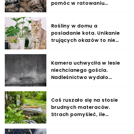
pomóc w ratowaniu
kotów?
Rośliny w domu a
posiadanie kota. Unikanie
trujących okazów to nie
wszystko
Kamera uchwyciła w lesie
niechcianego gościa.
Nadleśnictwo wydało
komunikat
Coś ruszało się na stosie
brudnych materaców.
Strach pomyśleć, ile
czekały na pomoc