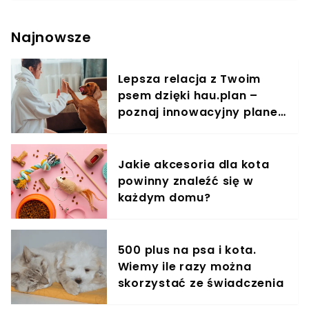
wydawać nietypowe dla siebie odgłosy. Dzięki
jego reakcji kilka osób uniknęło tragedii! Prissy,
Najnowsze
mieszkająca ze swoimi właścicielami w Północnej
Karolinie, wykazała się ogromną czujnością.
Niefortunne zdarzenie, do którego doszło w
Lepsza relacja z Twoim
domu, mogło skończyć się śmiercią czwórki osób!
psem dzięki hau.plan –
Co wydarzyło się tego feralnego dnia?
poznaj innowacyjny planer
treningowy
Jakie akcesoria dla kota
powinny znaleźć się w
każdym domu?
500 plus na psa i kota.
Wiemy ile razy można
skorzystać ze świadczenia