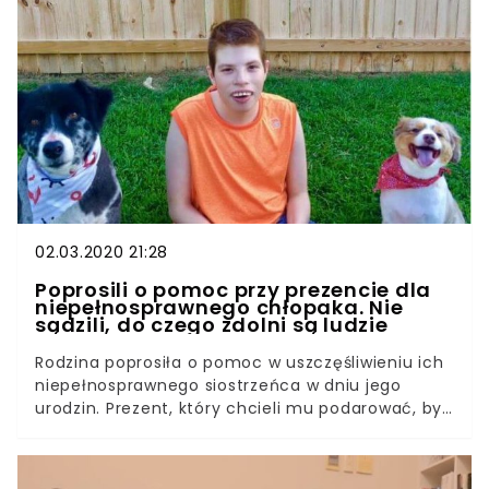
prawdziwe zaskoczenie miało dopiero nadejść.
Gdy zorientowali się, co właśnie znalazło się w ich
domu nie zwlekali ani chwili!
02.03.2020 21:28
Poprosili o pomoc przy prezencie dla
niepełnosprawnego chłopaka. Nie
sądzili, do czego zdolni są ludzie
Rodzina poprosiła o pomoc w uszczęśliwieniu ich
niepełnosprawnego siostrzeńca w dniu jego
urodzin. Prezent, który chcieli mu podarować, był
dość nietypowy. Jednak jego realizacja nie
okazała się zbyt trudna. Nie sądzili, że ich prośba
spotka się z tak ogromnym odzewem. Tyler miał