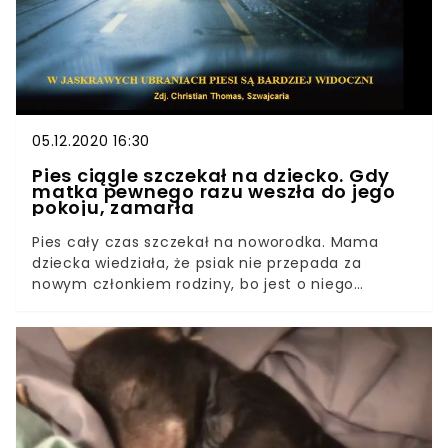
05.12.2020 16:30
Pies ciągle szczekał na dziecko. Gdy
matka pewnego razu weszła do jego
pokoju, zamarła
Pies cały czas szczekał na noworodka. Mama
dziecka wiedziała, że psiak nie przepada za
nowym członkiem rodziny, bo jest o niego
zazdrosny, jednak nie zdawała sobie sprawy, co
zwierzę chciało jej przez to powiedzieć. Udała się
więc do pokoju, w którym leżał maluch. Była
przerażona, kiedy okazało się, że dziecko
natychmiast potrzebowało pomocy. Pies na
szczęście w odpowiednim momencie
zasygnalizował, że coś się dzieje. Z tego artykułu