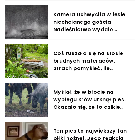
Kamera uchwyciła w lesie
niechcianego gościa.
Nadleśnictwo wydało
komunikat
Coś ruszało się na stosie
brudnych materaców.
Strach pomyśleć, ile
czekały na pomoc
Myślał, że w błocie na
wybiegu krów utknął pies.
Okazało się, że to dzikie
zwierzę
Ten pies to największy fan
piłki nożnej. Jego reakcja