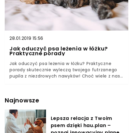
28.01.2019 15:56
Jak oduczyć psa leżenia w łóżku?
Praktyczne porady
Jak oduczyć psa leżenia w łóżku? Praktyczne
porady skutecznie wyleczą twojego futrzanego
pupila z niezdrowych nawyków! Choć wiele z nas
nie widzi nic złego w przytulaniu się z psem na
świeżej pościeli, radziłybyśmy nieco uważniej
przyjrzeć się jego sierści, łapkom, czy pyszczkowi.
Najnowsze
To właśnie z tych miejsc pochodzi najwięcej
bakterii, których przecież chcemy uniknąć!
Zobaczmy, czy odwieczny spór na ten temat ma
Lepsza relacja z Twoim
sens! Uwielbiasz takie poranki, które sprowadzają
psem dzięki hau.plan –
się do obecności twojego ulubieńca w twoim
łóżku? To świetnie- naprawdę musisz kochać
poznaj innowacyjny planer