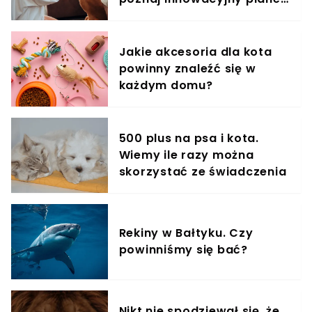
swojego czworonożnego pupila! Jednak pytaniem
treningowy
zasadniczym jest kwestia dotycząca obecności
brudu, z którym również się spotykasz, głaszcząc
Jakie akcesoria dla kota
psa. Kursu BHP twój futrzany nie jest raczej w
powinny znaleźć się w
stanie zdać na ocenę pozytywną, dlatego
każdym domu?
zobaczmy, jak przekonać go do innego lokum!
500 plus na psa i kota.
Wiemy ile razy można
skorzystać ze świadczenia
Rekiny w Bałtyku. Czy
powinniśmy się bać?
Nikt nie spodziewał się, że