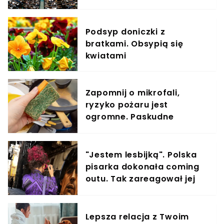
wyników nie było od lat
Podsyp doniczki z
bratkami. Obsypią się
kwiatami
Zapomnij o mikrofali,
ryzyko pożaru jest
ogromne. Paskudne
bakterie z gąbki usuwam
tak
"Jestem lesbijką". Polska
pisarka dokonała coming
outu. Tak zareagował jej
syn
Lepsza relacja z Twoim