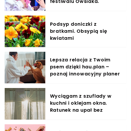
festiwalu Owsiaka.
Publiczność musiała
zareagować
Podsyp doniczki z
bratkami. Obsypią się
kwiatami
Lepsza relacja z Twoim
psem dzięki hau.plan –
poznaj innowacyjny planer
treningowy
Wyciągam z szuflady w
kuchni i oklejam okna.
Ratunek na upał bez
klimatyzacji