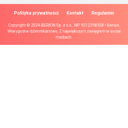
Polityka prywatności
Kontakt
Regulamin
Copyright © 2024 IBERION Sp. z o.o., NIP 9512398358 • Iberion.
Wiarygodne dziennikarstwo. Z największym zasięgiem w social
mediach.