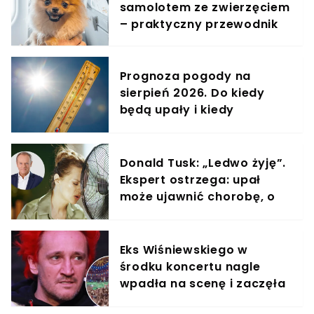
samolotem ze zwierzęciem
– praktyczny przewodnik
Prognoza pogody na
sierpień 2026. Do kiedy
będą upały i kiedy
nadejdzie ochłodzenie?
Donald Tusk: „Ledwo żyję”.
Ekspert ostrzega: upał
może ujawnić chorobę, o
której nie masz pojęcia
Eks Wiśniewskiego w
środku koncertu nagle
wpadła na scenę i zaczęła
krzyczeć. Publika zamarła