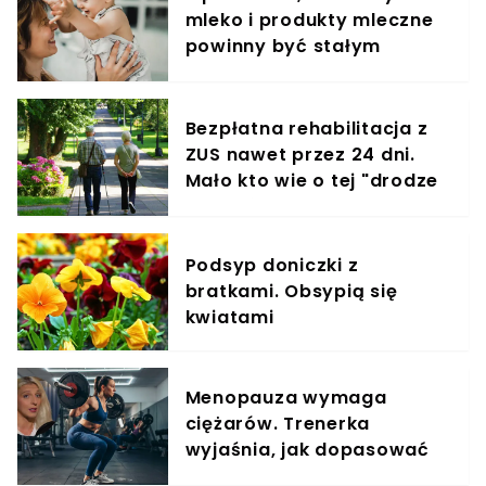
mleko i produkty mleczne
powinny być stałym
elementem diety roczniaka
Bezpłatna rehabilitacja z
ZUS nawet przez 24 dni.
Mało kto wie o tej "drodze
na skróty"
Podsyp doniczki z
bratkami. Obsypią się
kwiatami
Menopauza wymaga
ciężarów. Trenerka
wyjaśnia, jak dopasować
trening do kobiecego