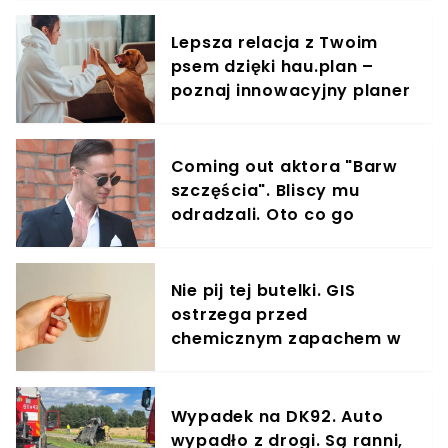
organizmu
Lepsza relacja z Twoim
psem dzięki hau.plan –
poznaj innowacyjny planer
treningowy
Coming out aktora "Barw
szczęścia". Bliscy mu
odradzali. Oto co go
spotkało
Nie pij tej butelki. GIS
ostrzega przed
chemicznym zapachem w
znanym napoju
Wypadek na DK92. Auto
wypadło z drogi. Są ranni,