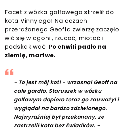
Facet z wózka golfowego strzelił do
kota Vinny'ego! Na oczach
przerażonego Geoffa zwierzę zaczęło
wić się w agonii, rzucać, miotać i
podskakiwać. P
o chwili padło na
ziemię, martwe.
- To jest mój kot! - wrzasnął Geoff na
całe gardło. Staruszek w wózku
golfowym dopiero teraz go zauważył i
wyglądał na bardzo zdziwionego.
Najwyraźniej był przekonany, że
zastrzelił kota bez świadków. -