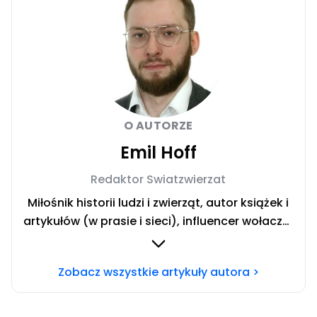
O AUTORZE
Emil Hoff
Redaktor Swiatzwierzat
Miłośnik historii ludzi i zwierząt, autor książek i
artykułów (w prasie i sieci), influencer wołacza.
Redaktor swiatzwierzat.pl. Team koty. Chcesz
się ze mną skontaktować? Napisz adresowaną
Zobacz wszystkie artykuły autora >
do mnie wiadomość na mail:
redakcja@swiatzwierzat.pl