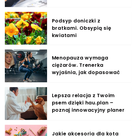
za umieszczenie bagażu w
schowku
Podsyp doniczki z
bratkami. Obsypią się
kwiatami
Menopauza wymaga
ciężarów. Trenerka
wyjaśnia, jak dopasować
trening do kobiecego
organizmu
Lepsza relacja z Twoim
psem dzięki hau.plan –
poznaj innowacyjny planer
treningowy
Jakie akcesoria dla kota