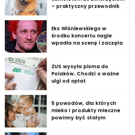
– praktyczny przewodnik
Eks Wiśniewskiego w
środku koncertu nagle
wpadła na scenę i zaczęła
krzyczeć. Publika zamarła
ZUS wysyła pisma do
Polaków. Chodzi o ważne
ulgi od opłat
5 powodów, dla których
mleko i produkty mleczne
powinny być stałym
elementem diety roczniaka