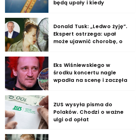
będą upały i kiedy
nadejdzie ochłodzenie?
Donald Tusk: „Ledwo żyję”.
Ekspert ostrzega: upał
może ujawnić chorobę, o
której nie masz pojęcia
Eks Wiśniewskiego w
środku koncertu nagle
wpadła na scenę i zaczęła
krzyczeć. Publika zamarła
ZUS wysyła pisma do
Polaków. Chodzi o ważne
ulgi od opłat