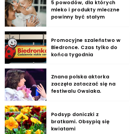
5 powodów, dla których
mleko i produkty mleczne
powinny być stałym
elementem diety roczniaka
Promocyjne szaleństwo w
Biedronce. Czas tylko do
końca tygodnia
Znana polska aktorka
zaczęła zataczać się na
festiwalu Owsiaka.
Publiczność musiała
zareagować
Podsyp doniczki z
bratkami. Obsypią się
kwiatami