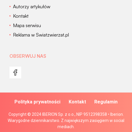
Autorzy artykułów
Kontakt
Mapa serwisu
Reklama w Swiatzwierzat.pl
OBSERWUJ NAS
Polityka prywatności
Kontakt
Regulamin
Copyright © 2024 IBERION Sp. z o.o., NIP 9512398358 • Iberion.
Wiarygodne dziennikarstwo. Z największym zasięgiem w social
mediach.