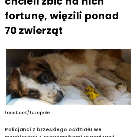
chcieli zbić na nich
fortunę, więzili ponad
70 zwierząt
facebook/tozopole
Policjanci
z brzeskiego oddziału we
współpracy z pracownikami organizacji