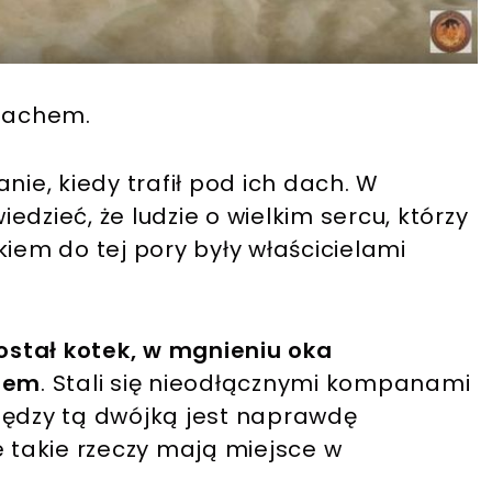
 dachem.
nie, kiedy trafił pod ich dach. W
iedzieć, że ludzie o wielkim sercu, którzy
kiem do tej pory były właścicielami
ostał kotek, w mgnieniu oka
kiem
. Stali się nieodłącznymi kompanami
iędzy tą dwójką jest naprawdę
e takie rzeczy mają miejsce w