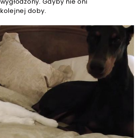
 wygłodzony. Gdyby nie oni
kolejnej doby.