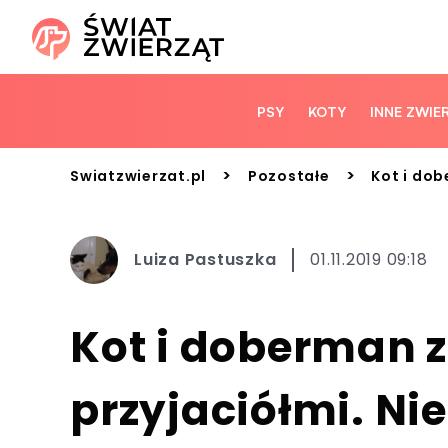
PSY
KOTY
INNE ZWIE
>
>
Swiatzwierzat.pl
Pozostałe
Kot i dob
Luiza Pastuszka
01.11.2019 09:18
Kot i doberman z
przyjaciółmi. Ni