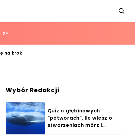
UIZY
ię na krok
Wybór Redakcji
Quiz o głębinowych
"potworach". Ile wiesz o
stworzeniach mórz i
oceanów?