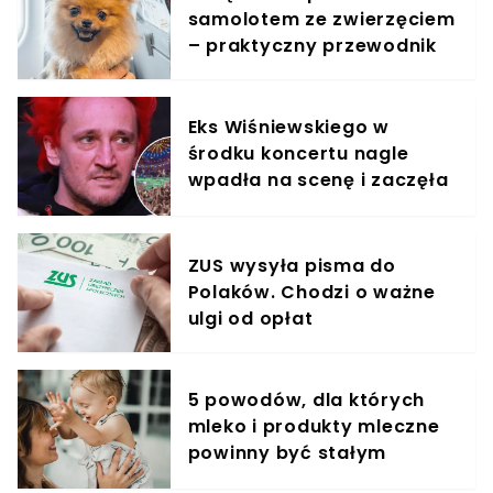
samolotem ze zwierzęciem
– praktyczny przewodnik
Eks Wiśniewskiego w
środku koncertu nagle
wpadła na scenę i zaczęła
krzyczeć. Publika zamarła
ZUS wysyła pisma do
Polaków. Chodzi o ważne
ulgi od opłat
5 powodów, dla których
mleko i produkty mleczne
powinny być stałym
elementem diety roczniaka