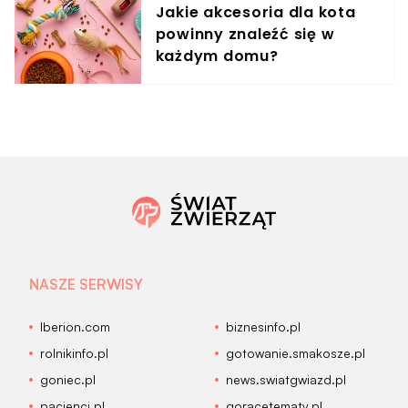
Jakie akcesoria dla kota
powinny znaleźć się w
każdym domu?
NASZE SERWISY
Iberion.com
biznesinfo.pl
rolnikinfo.pl
gotowanie.smakosze.pl
goniec.pl
news.swiatgwiazd.pl
pacjenci.pl
goracetematy.pl