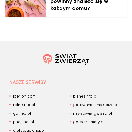
powinny znaleźć się w
każdym domu?
NASZE SERWISY
Iberion.com
biznesinfo.pl
rolnikinfo.pl
gotowanie.smakosze.pl
goniec.pl
news.swiatgwiazd.pl
pacjenci.pl
goracetematy.pl
dieta.pacjenci.pl