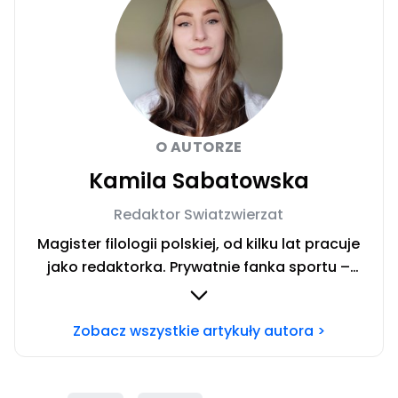
O AUTORZE
Kamila Sabatowska
Redaktor Swiatzwierzat
Magister filologii polskiej, od kilku lat pracuje
jako redaktorka. Prywatnie fanka sportu –
zwłaszcza siatkówki i miłośniczka zwierząt.
Szczęśliwa posiadaczka cavaliera. Chcesz się
Zobacz wszystkie artykuły autora >
ze mną skontaktować?Napisz adresowaną do
mnie wiadomość na mail:
redakcja@swiatzwierzat.pl