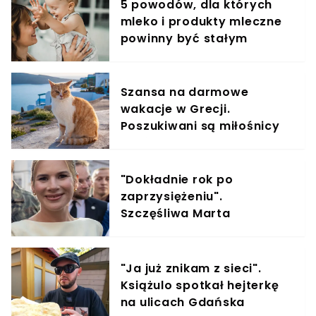
5 powodów, dla których
mleko i produkty mleczne
powinny być stałym
elementem diety roczniaka
Szansa na darmowe
wakacje w Grecji.
Poszukiwani są miłośnicy
kotów
"Dokładnie rok po
zaprzysiężeniu".
Szczęśliwa Marta
Nawrocka z dumą ogłasza
"Ja już znikam z sieci".
Książulo spotkał hejterkę
na ulicach Gdańska