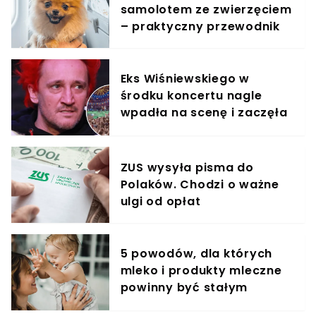
samolotem ze zwierzęciem
– praktyczny przewodnik
Eks Wiśniewskiego w
środku koncertu nagle
wpadła na scenę i zaczęła
krzyczeć. Publika zamarła
ZUS wysyła pisma do
Polaków. Chodzi o ważne
ulgi od opłat
5 powodów, dla których
mleko i produkty mleczne
powinny być stałym
elementem diety roczniaka