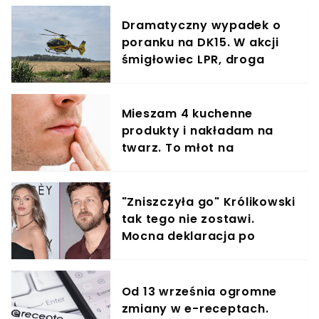
Dramatyczny wypadek o
poranku na DK15. W akcji
śmigłowiec LPR, droga
całkowicie zablokowana
Mieszam 4 kuchenne
produkty i nakładam na
twarz. To młot na
zmarszczki
"Zniszczyła go" Królikowski
tak tego nie zostawi.
Mocna deklaracja po
utracie praw do dziecka
Od 13 września ogromne
zmiany w e-receptach.