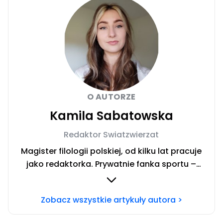
O AUTORZE
Kamila Sabatowska
Redaktor Swiatzwierzat
Magister filologii polskiej, od kilku lat pracuje
jako redaktorka. Prywatnie fanka sportu –
zwłaszcza siatkówki i miłośniczka zwierząt.
Szczęśliwa posiadaczka cavaliera. Chcesz się
Zobacz wszystkie artykuły autora >
ze mną skontaktować?Napisz adresowaną do
mnie wiadomość na mail: