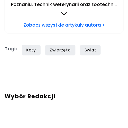
Poznaniu. Technik weterynarii oraz zootechnik
ze specjalizacją żywienia zwierząt
gospodarskich. Prywatnie fanka ryb,
Zobacz wszystkie artykuły autora >
aranżowania akwariów i nurkowania. Chcesz
się ze mną skontaktować? Napisz do mnie na
mail:
joanna.kowalska@iberion.pl
Tagi:
Koty
Zwierzęta
Świat
Wybór Redakcji