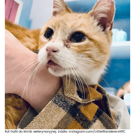
Kot trafił do kliniki weterynaryjnej. źródło: instagram.com/LittleWanderersNYC