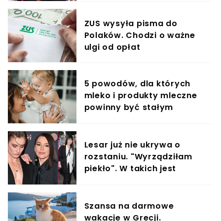
ZUS wysyła pisma do
Polaków. Chodzi o ważne
ulgi od opłat
5 powodów, dla których
mleko i produkty mleczne
powinny być stałym
elementem diety roczniaka
Lesar już nie ukrywa o
rozstaniu. "Wyrządziłam
piekło". W takich jest
relacjach z byłym partnere
Szansa na darmowe
wakacje w Grecji.