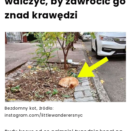
walczyć, by zawrócić go
znad krawędzi
Bezdomny kot, źródło:
instagram.com/littlewanderersnyc