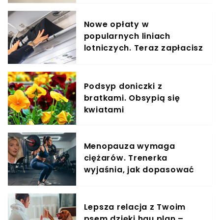
Nowe opłaty w
popularnych liniach
lotniczych. Teraz zapłacisz
za umieszczenie bagażu w
schowku
Podsyp doniczki z
bratkami. Obsypią się
kwiatami
Menopauza wymaga
ciężarów. Trenerka
wyjaśnia, jak dopasować
trening do kobiecego
organizmu
Lepsza relacja z Twoim
psem dzięki hau.plan –