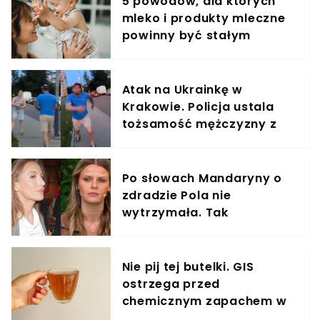
5 powodów, dla których
mleko i produkty mleczne
powinny być stałym
elementem diety roczniaka
Atak na Ukrainkę w
Krakowie. Policja ustala
tożsamość mężczyzny z
nagrania
Po słowach Mandaryny o
zdradzie Pola nie
wytrzymała. Tak
odpowiedziała
Nie pij tej butelki. GIS
ostrzega przed
chemicznym zapachem w
znanym napoju